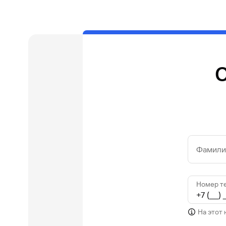
О
Фамилия
Номер т
На этот