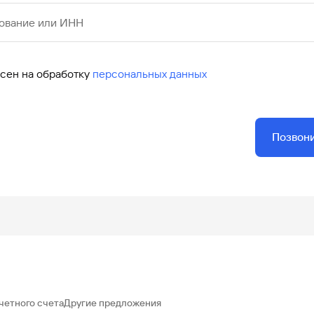
ование или ИНН
асен на обработку
персональных данных
Позвон
четного счета
Другие предложения