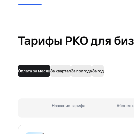
Тарифы РКО для биз
Оплата за месяц
За квартал
За полгода
За год
Основные документы
Название тарифа
Абонентс
Оригинал паспорта
Подробнее со списком документов можно озна
Дополнительные документы