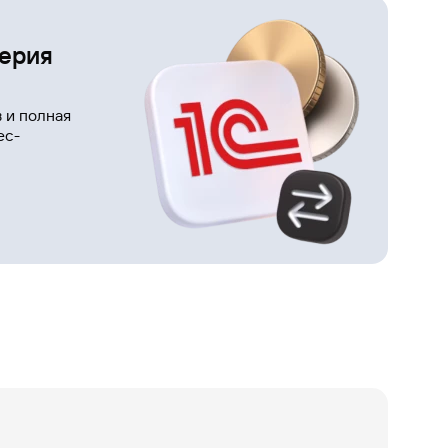
Газпромбанк
Мобайл
терия
Мобильный
оператор
 и полная
ес-