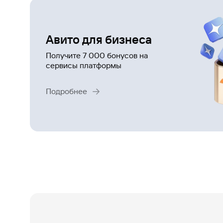
Газпромбанк.Тех
Карьера в ИТ большого банка
Авито для бизнеса
Получите 7 000 бонусов на
Gazprom Pay
сервисы платформы
Платежи в одно касание
Подробнее
GorodPay
Приложение для пассажиров