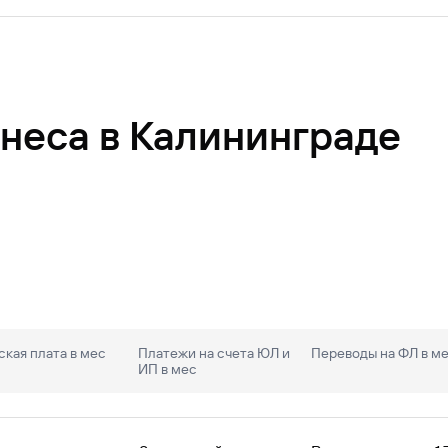
неса в Калининграде
кая плата в мес
Платежи на счета ЮЛ и
Переводы на ФЛ в м
ИП в мес
комиться в
Перечне документов