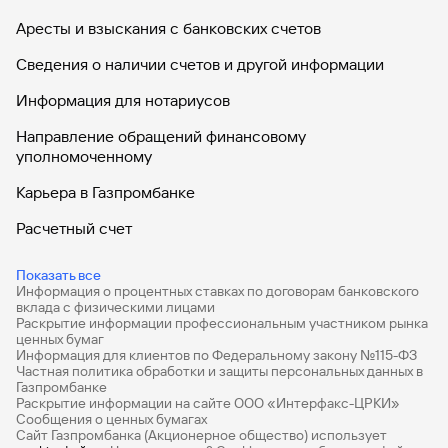
Аресты и взыскания с банковских счетов
Сведения о наличии счетов и другой информации
Информация для нотариусов
Направление обращений финансовому
уполномоченному
Карьера в Газпромбанке
Расчетный счет
ВЭД
Показать все
Информация о процентных ставках по договорам банковского
Депозиты для бизнеса
вклада с физическими лицами
Раскрытие информации профессиональным участником рынка
Эквайринг
ценных бумаг
Информация для клиентов по Федеральному закону №115-ФЗ
Кредиты для бизнеса
Частная политика обработки и защиты персональных данных в
Газпромбанке
Раскрытие информации на сайте ООО «Интерфакс-ЦРКИ»
ЭБГ
Сообщения о ценных бумагах
Сайт Газпромбанка (Акционерное общество) использует
Бизнес-карты