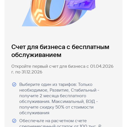
попасться
для
мошенникам?
открытия
Стать
счета
клиентом
Газпромбанка
Помощь по
онлайн
действующему
Быстрый
кредиту
поиск
Открытый
по
API
Оформить
Счет для бизнеса с бесплатным
сайту
курсов
страхование
обслуживанием
Кредитная
валют и
карты
карта
металлов
онлайн
Откройте первый счет для бизнеса с 01.04.2026
г. по 31.12.2026
Оператор
Быстрый
электронных
поиск
Выберите один из тарифов: Только
денежных
по
необходимое, Развитие, Стабильный -
средств
сайту
получите 2 месяца бесплатного
обслуживания. Максимальный, ВЭД -
Кредитная
получите скидку 50% от стоимости
карта
Быстрый
обслуживания
поиск
по
Обеспечьте на расчетном счете
сайту
среднемесячный остаток от 100 тыс. ₽