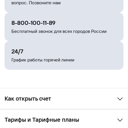
вопрос. Позвоните нам
8-800-100-11-89
Бесплатный звонок для всех городов России
24/7
График работы горячей линии
Как открыть счет
Памятка-инструкция
поможет вам открыть счет в
Газпромбанке за несколько простых шагов:
Тарифы и Тарифные планы
зарегистрируйтесь в системе «ГПБ Бизнес-Онлайн»,
заполните анкету и загрузите необходимые документы,