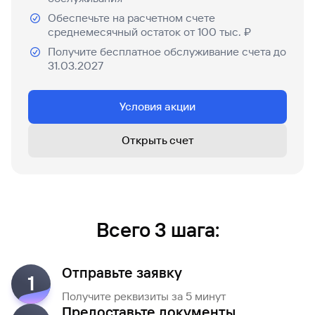
попасться
для
Обеспечьте на расчетном счете
мошенникам?
открытия
Стать
счета
среднемесячный остаток от 100 тыс. ₽
клиентом
Газпромбанка
Помощь по
Получите бесплатное обслуживание счета до
онлайн
действующему
31.03.2027
Быстрый
кредиту
поиск
Открытый
по
Условия акции
API
Оформить
сайту
курсов
страхование
Рефинансирование
валют и
карты
Открыть счет
кредита
металлов
онлайн
Оператор
Быстрый
электронных
поиск
денежных
по
средств
Всего 3 шага:
сайту
Рефинансирование
кредита
Быстрый
Отправьте заявку
1
поиск
по
Получите реквизиты за 5 минут
сайту
Предоставьте документы