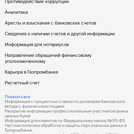
Противодействие коррупции
Аналитика
Аресты и взыскания с банковских счетов
Сведения о наличии счетов и другой информации
Информация для нотариусов
Направление обращений финансовому
уполномоченному
Карьера в Газпромбанке
Расчетный счет
ВЭД
Показать все
Информация о процентных ставках по договорам банковского
Депозиты для бизнеса
вклада с физическими лицами
Раскрытие информации профессиональным участником рынка
Эквайринг
ценных бумаг
Информация для клиентов по Федеральному закону №115-ФЗ
Кредиты для бизнеса
Частная политика обработки и защиты персональных данных в
Газпромбанке