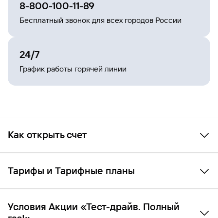
8-800-100-11-89
Бесплатный звонок для всех городов России
24/7
График работы горячей линии
Как открыть счет
Памятка-инструкция
поможет вам открыть счет в
Газпромбанке за несколько простых шагов:
Тарифы и Тарифные планы
зарегистрируйтесь в системе «ГПБ Бизнес-Онлайн»,
заполните анкету и загрузите необходимые документы,
подключите Клиент-Банк и оформите комплект
Тариф «Базовый» (выписка из Тарифов головного офиса
электронных ключей для подписи. В случае
ГПБ (АО) по операциям в валюте РФ и иностранной
Условия Акции «Тест-драйв. Полный
возникновения вопросов вы всегда можете обратиться
валюте для юридических лиц – некредитных организаций,