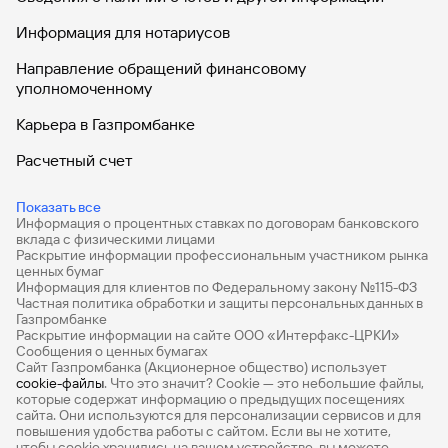
Информация для нотариусов
Направление обращений финансовому
уполномоченному
Карьера в Газпромбанке
Расчетный счет
ВЭД
Показать все
Информация о процентных ставках по договорам банковского
Депозиты для бизнеса
вклада с физическими лицами
Раскрытие информации профессиональным участником рынка
Эквайринг
ценных бумаг
Информация для клиентов по Федеральному закону №115-ФЗ
Кредиты для бизнеса
Частная политика обработки и защиты персональных данных в
Газпромбанке
Раскрытие информации на сайте ООО «Интерфакс-ЦРКИ»
ЭБГ
Сообщения о ценных бумагах
Сайт Газпромбанка (Акционерное общество) использует
Бизнес-карты
cookie-файлы
. Что это значит? Сookie — это небольшие файлы,
которые содержат информацию о предыдущих посещениях
Зарплатный проект для бизнеса
сайта. Они используются для персонализации сервисов и для
повышения удобства работы с сайтом. Если вы не хотите,
чтобы сookie хранились на вашем устройстве, вы можете