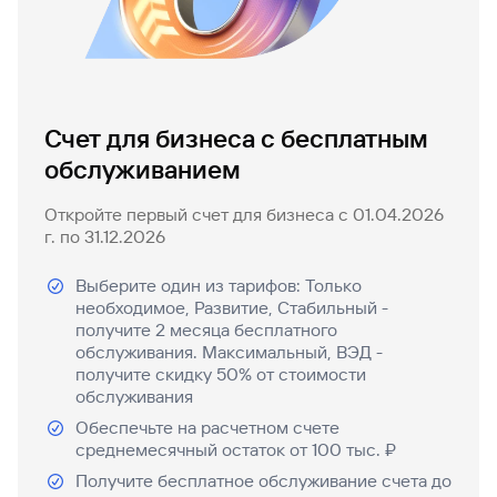
попасться
для
мошенникам?
открытия
Стать
счета
клиентом
Газпромбанка
Помощь по
онлайн
действующему
Быстрый
кредиту
Счет для бизнеса с бесплатным
поиск
Открытый
по
обслуживанием
API
Оформить
сайту
курсов
страхование
Рефинансирование
валют и
Откройте первый счет для бизнеса с 01.04.2026
карты
кредита
металлов
г. по 31.12.2026
онлайн
Выберите один из тарифов: Только
Оператор
Быстрый
необходимое, Развитие, Стабильный -
электронных
поиск
получите 2 месяца бесплатного
денежных
по
обслуживания. Максимальный, ВЭД -
средств
сайту
получите скидку 50% от стоимости
обслуживания
Рефинансирование
кредита
Быстрый
Обеспечьте на расчетном счете
поиск
среднемесячный остаток от 100 тыс. ₽
по
Получите бесплатное обслуживание счета до
сайту