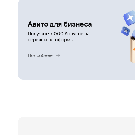
Газпромбанк.Тех
Карьера в ИТ большого банка
Авито для бизнеса
Получите 7 000 бонусов на
Gazprom Pay
сервисы платформы
Платежи в одно касание
Подробнее
GorodPay
Приложение для пассажиров