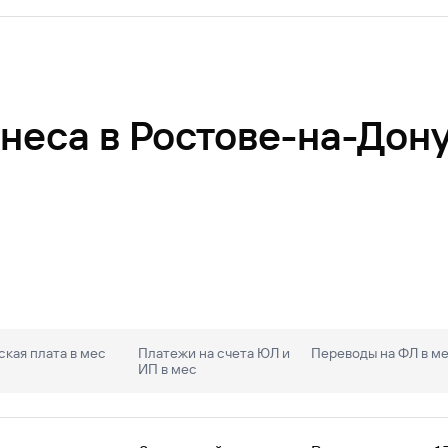
неса в Ростове-на-Дон
кая плата в мес
Платежи на счета ЮЛ и
Переводы на ФЛ в м
ИП в мес
комиться в
Перечне документов