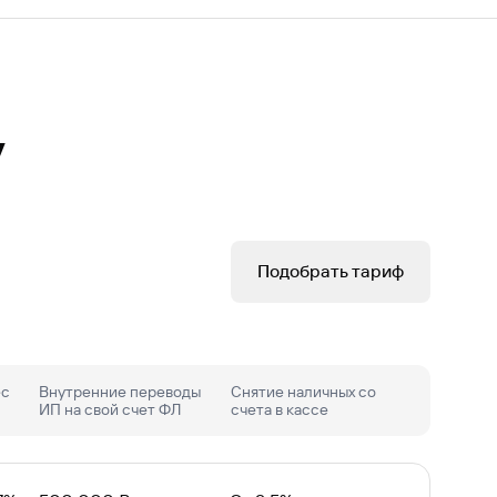
у
Подобрать тариф
ес
Внутренние переводы
Снятие наличных со
ИП на свой счет ФЛ
счета в кассе