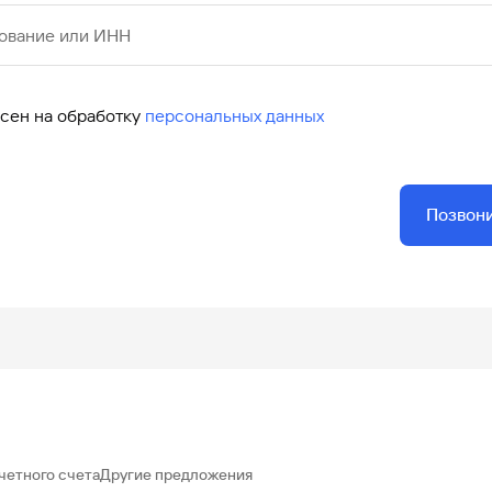
ование или ИНН
асен на обработку
персональных данных
Позвон
четного счета
Другие предложения