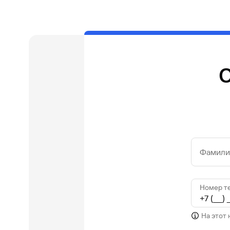
О
Фамилия
Номер т
На этот