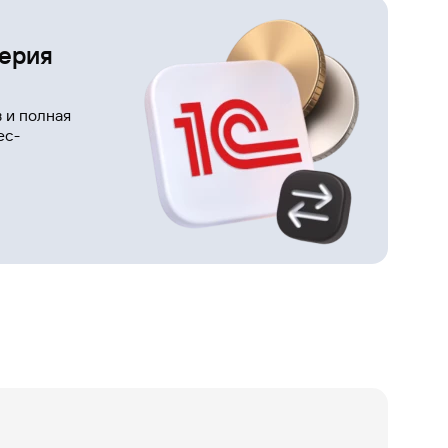
Газпромбанк
Мобайл
терия
Мобильный
оператор
 и полная
ес-