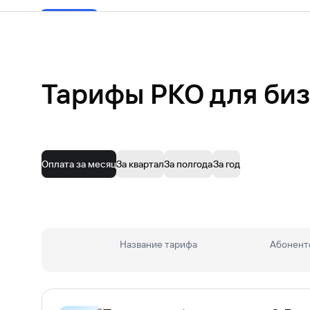
Тарифы РКО для биз
Оплата за месяц
За квартал
За полгода
За год
Основные документы
Название тарифа
Абонентс
Оригинал паспорта
Подробнее со списком документов можно озна
Дополнительные документы