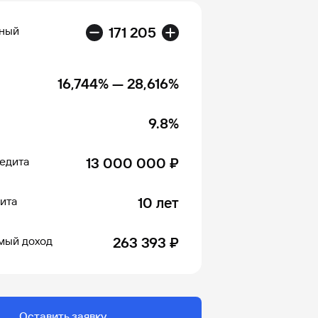
ный
171 205
16,744%
—
28,616%
9.8%
едита
13 000 000 ₽
ита
10 лет
мый доход
263 393 ₽
Оставить заявку