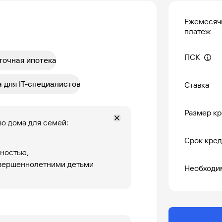
Ежемесяч
платеж
ПСК
точная ипотека
 для IT-специалистов
Ставка
Размер кр
во дома для семей:
Срок кред
дностью,
овершеннолетними детьми
Необходи