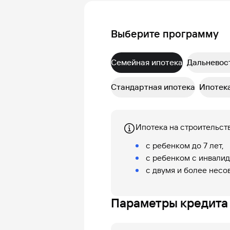
Выберите программу
Семейная ипотека
Дальневос
Стандартная ипотека
Ипотека
Ипотека на строительст
с ребенком до 7 лет,
с ребенком с инвали
с двумя и более нес
Параметры кредита