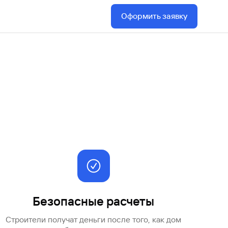
Ваш
Оформить заявку
персональный
брокер
Газпромбанк
Мобайл
Мобильный
оператор
Безопасные расчеты
Строители получат деньги после того, как дом