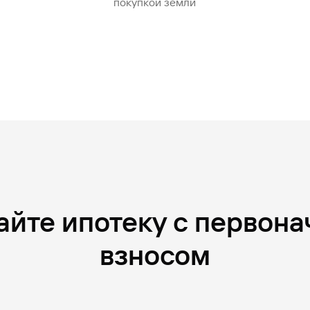
покупкой земли
айте ипотеку с первон
взносом