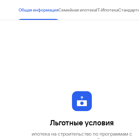
#МЕГАИГРОК
Общая информация
Семейная ипотека
IT-Ипотека
Стандартн
Инфраструктура и ГЧП
Газпромбанк.Тех
Карьера в ИТ большого банка
Gazprom Pay
Платежи в одно касание
GorodPay
Приложение для пассажиров
Льготные условия
ипотека на строительство по программам с