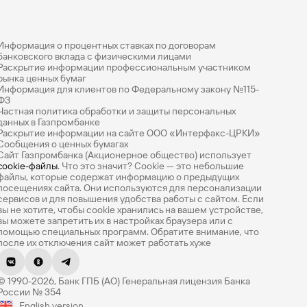
Ваш
персональный
брокер
Информация о процентных ставках по договорам
Газпромбанк
банковского вклада с физическими лицами
Раскрытие информации профессиональным участником
Мобайл
рынка ценных бумаг
Мобильный
Информация для клиентов по Федеральному закону №115-
оператор
ФЗ
Частная политика обработки и защиты персональных
данных в Газпромбанке
Раскрытие информации на сайте ООО «Интерфакс-ЦРКИ»
Сообщения о ценных бумагах
Сайт Газпромбанка (Акционерное общество) использует
cookie-файлы
. Что это значит? Сookie — это небольшие
файлы, которые содержат информацию о предыдущих
посещениях сайта. Они используются для персонализации
сервисов и для повышения удобства работы с сайтом. Если
вы не хотите, чтобы сookie хранились на вашем устройстве,
вы можете запретить их в настройках браузера или с
помощью специальных программ. Обратите внимание, что
после их отключения сайт может работать хуже
Оцените эту страницу
© 1990-2026, Банк ГПБ (АО) Генеральная лицензия Банка
Насколько легко вам было найти нужную
России № 354
информацию? Оцените по 5-балльной шкале.
English version