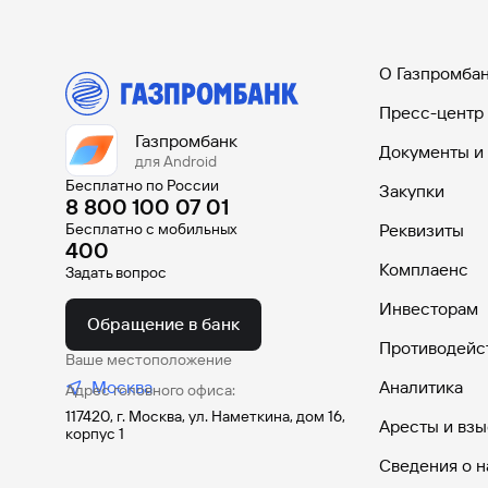
#МЕГАИГРОК
Инфраструктура и ГЧП
О Газпромба
Газпромбанк.Тех
Пресс-центр
Карьера в ИТ большого банка
Газпромбанк
Документы и
для Android
Бесплатно по России
Закупки
Gazprom Pay
8 800 100 07 01
Платежи в одно касание
Бесплатно с мобильных
Реквизиты
400
Комплаенс
Задать вопрос
GorodPay
Приложение для пассажиров
Инвесторам
Обращение в банк
Противодейс
Ваше местоположение
Москва
Аналитика
Адрес головного офиса:
117420, г. Москва, ул. Наметкина, дом 16,
Аресты и взы
корпус 1
Сведения о н