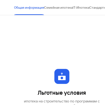
#МЕГАИГРОК
Общая информация
Семейная ипотека
IT-Ипотека
Стандартн
Инфраструктура и ГЧП
Газпромбанк.Тех
Карьера в ИТ большого банка
Gazprom Pay
Платежи в одно касание
GorodPay
Приложение для пассажиров
Льготные условия
ипотека на строительство по программам с