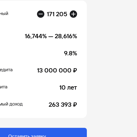
ный
171 205
16,744%
—
28,616%
9.8%
едита
13 000 000 ₽
ита
10 лет
мый доход
263 393 ₽
Оставить заявку