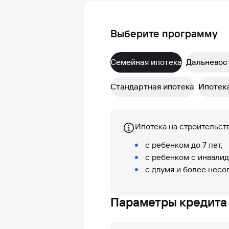
Выберите программу
Семейная ипотека
Дальневос
Стандартная ипотека
Ипотека
Ипотека на строительст
с ребенком до 7 лет,
с ребенком с инвали
с двумя и более нес
Параметры кредита