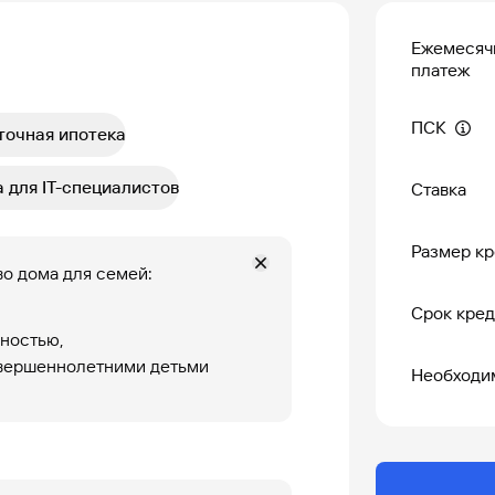
Ежемесяч
платеж
ПСК
точная ипотека
 для IT-специалистов
Ставка
Размер кр
во дома для семей:
Срок кред
дностью,
овершеннолетними детьми
Необходи