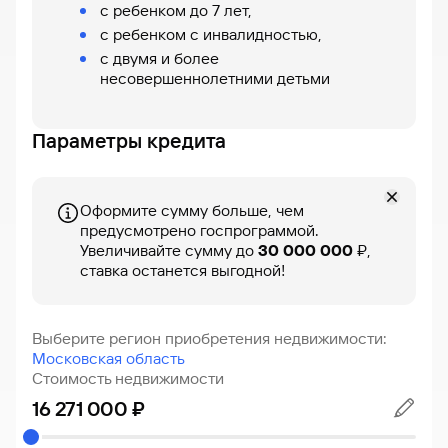
с ребенком до 7 лет,
Кредит
с ребенком с инвалидностью,
Быстрый
с двумя и более
поиск
несовершеннолетними детьми
по
сайту
Параметры кредита
Кредит
Оформите сумму больше, чем
предусмотрено госпрограммой.
Увеличивайте сумму до
30 000 000
₽,
ставка останется выгодной!
Выберите регион приобретения недвижимости
:
Московская область
Стоимость недвижимости