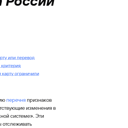
а России
арту или перевод
 критерия
и карту ограничили
цию
перечня
признаков
тствующие изменения в
ной системе». Эти
ы отслеживать