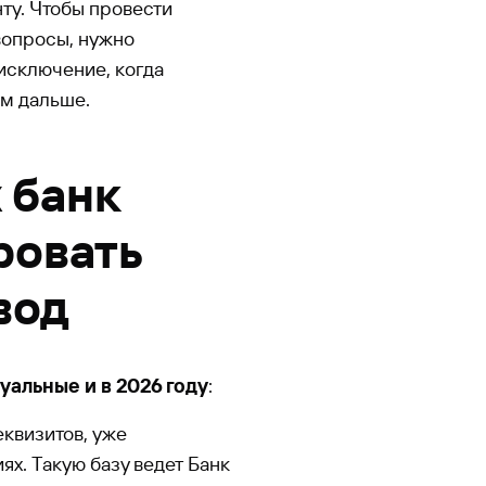
ту. Чтобы провести
 вопросы, нужно
 исключение, когда
ем дальше.
 банк
ровать
вод
альные и в 2026 году
:
еквизитов, уже
х. Такую базу ведет Банк