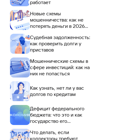
работает
Новые схемы
мошенничества: как не
потерять деньги в 2026
году
Судебная задолженность:
как проверить долги у
приставов
Мошеннические схемы в
сфере инвестиций: как на
них не попасться
Как узнать, нет ли у вас
долгов по кредитам
Дефицит федерального
бюджета: что это и как
государство его
покрывает
Что делать, если
коллекторы требуют