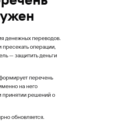
нужен
ия денежных переводов.
и пресекать операции,
ль — защитить деньги
) формирует перечень
именно на него
и принятии решений о
ярно обновляется.