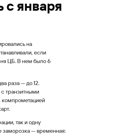
 с января
тировались на
танавливали, если
ня ЦБ. В нем было 6
а раза — до 12.
е с транзитными
, компрометацией
арт.
ации, так и одну
е заморозка — временная: