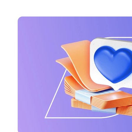
#МЕГАИГРОК
Инфраструктура и ГЧП
Газпромбанк.Тех
Карьера в ИТ большого банка
Gazprom Pay
Платежи в одно касание
GorodPay
Приложение для пассажиров