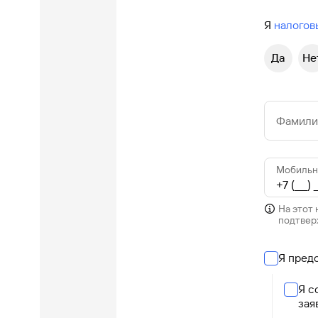
Я
налогов
Да
Не
Фамилия
Мобильн
На этот
подтвер
Я пред
Я с
зая