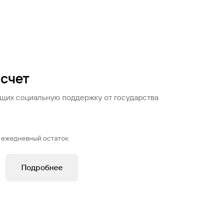
Ваш
персональный
брокер
Газпромбанк
Мобайл
Мобильный
оператор
счет
ющих социальную поддержку от государства
 ежедневный остаток
Подробнее