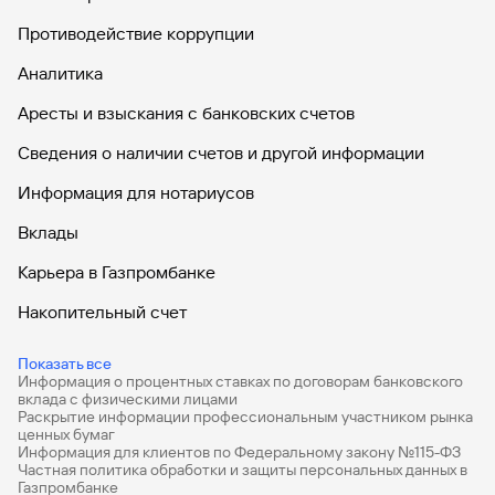
Противодействие коррупции
Аналитика
Аресты и взыскания с банковских счетов
Сведения о наличии счетов и другой информации
Информация для нотариусов
Вклады
Карьера в Газпромбанке
Накопительный счет
Дебетовые карты
Показать все
Информация о процентных ставках по договорам банковского
Дебетовые карты с бесплатным обслуживанием
вклада с физическими лицами
Раскрытие информации профессиональным участником рынка
Все накопительные счета
ценных бумаг
Информация для клиентов по Федеральному закону №115-ФЗ
Банковские вклады на 3 месяца
Частная политика обработки и защиты персональных данных в
Газпромбанке