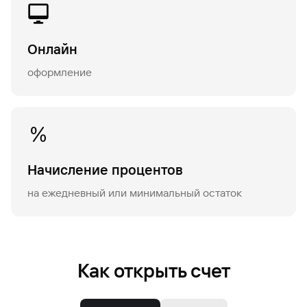
Вклады
Быстрый
поиск
Онлайн
по
сайту
оформление
Вклады
Начисление процентов
на ежедневный или минимальный остаток
Как открыть счет