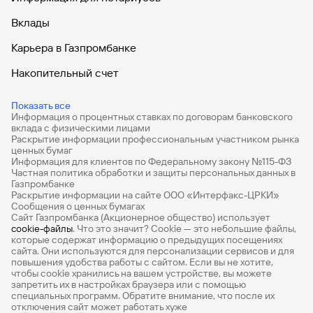
Вклады
Карьера в Газпромбанке
Накопительный счет
Дебетовые карты
Показать все
Информация о процентных ставках по договорам банковского
Дебетовые карты с бесплатным обслуживанием
вклада с физическими лицами
Раскрытие информации профессиональным участником рынка
Все накопительные счета
ценных бумаг
Информация для клиентов по Федеральному закону №115-ФЗ
Банковские вклады на 3 месяца
Частная политика обработки и защиты персональных данных в
Газпромбанке
Раскрытие информации на сайте ООО «Интерфакс-ЦРКИ»
Вклады с высоким процентом
Сообщения о ценных бумагах
Сайт Газпромбанка (Акционерное общество) использует
Калькулятор вкладов
cookie-файлы
. Что это значит? Сookie — это небольшие файлы,
которые содержат информацию о предыдущих посещениях
Виртуальные карты
сайта. Они используются для персонализации сервисов и для
повышения удобства работы с сайтом. Если вы не хотите,
Премиум
чтобы сookie хранились на вашем устройстве, вы можете
запретить их в настройках браузера или с помощью
специальных программ. Обратите внимание, что после их
Private
отключения сайт может работать хуже