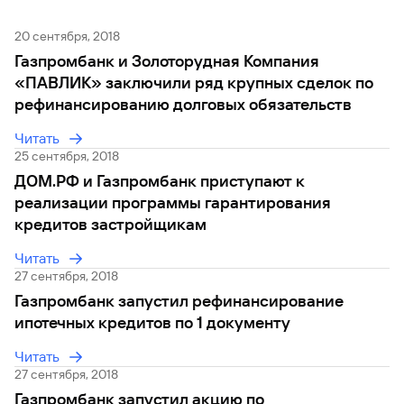
сайту
Вклады
Брокер-
Федеральный
обслуживания
клиент
закон №115-
юридических
Вклады
20 сентября, 2018
ФЗ
лиц
Газпромбанк и Золоторудная Компания
Дистанционные
«ПАВЛИК» заключили ряд крупных сделок по
сервисы
Как не
Документы
рефинансированию долговых обязательств
попасться
для
мошенникам?
открытия
Стать
Читать
счета
клиентом
25 сентября, 2018
Газпромбанка
Помощь по
ДОМ.РФ и Газпромбанк приступают к
онлайн
действующему
Быстрый
реализации программы гарантирования
кредиту
поиск
кредитов застройщикам
Открытый
по
API
Оформить
сайту
Читать
курсов
страхование
валют и
27 сентября, 2018
карты
Вклады
металлов
онлайн
Газпромбанк запустил рефинансирование
ипотечных кредитов по 1 документу
Оператор
Быстрый
электронных
Читать
поиск
денежных
27 сентября, 2018
по
средств
Газпромбанк запустил акцию по
сайту