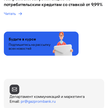
потребительским кредитам со ставкой от 9,99%
Вклады
Быстрый
Читать
поиск
по
сайту
Вклады
Будьте в курсе
Подпишитесь на рассылку
всех новостей
Департамент коммуникаций и маркетинга
Email
:
pr@gazprombank.ru