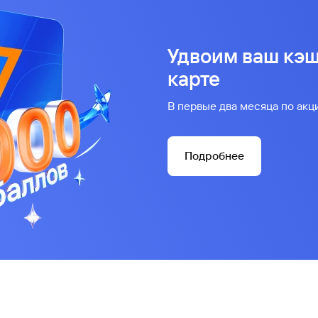
Удвоим ваш кэш
карте
В первые два месяца по акц
Подробнее