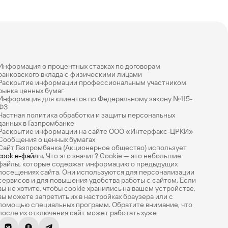
Информация о процентных ставках по договорам
банковского вклада с физическими лицами
Раскрытие информации профессиональным участником
рынка ценных бумаг
Информация для клиентов по Федеральному закону №115-
ФЗ
Частная политика обработки и защиты персональных
данных в Газпромбанке
Раскрытие информации на сайте ООО «Интерфакс-ЦРКИ»
Сообщения о ценных бумагах
Сайт Газпромбанка (Акционерное общество) использует
cookie-файлы
. Что это значит? Сookie — это небольшие
файлы, которые содержат информацию о предыдущих
посещениях сайта. Они используются для персонализации
сервисов и для повышения удобства работы с сайтом. Если
вы не хотите, чтобы сookie хранились на вашем устройстве,
вы можете запретить их в настройках браузера или с
помощью специальных программ. Обратите внимание, что
после их отключения сайт может работать хуже