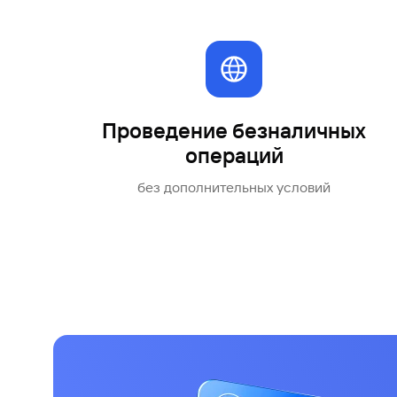
#МЕГАИГРОК
Инфраструктура и ГЧП
Газпромбанк.Тех
Карьера в ИТ большого банка
Проведение безналичных
операций
Gazprom Pay
Платежи в одно касание
без дополнительных условий
GorodPay
Приложение для пассажиров