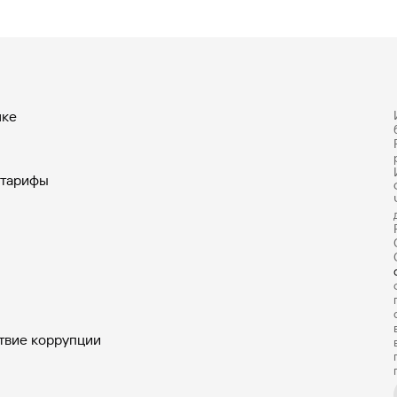
нке
 тарифы
твие коррупции