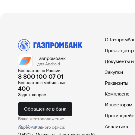
О Газпромба
Пресс-центр
Газпромбанк
Документы и
для Android
Бесплатно по России
Закупки
8 800 100 07 01
Бесплатно с мобильных
Реквизиты
400
Комплаенс
Задать вопрос
Инвесторам
Обращение в банк
Противодейс
Ваше местоположение
Москва
Аналитика
Адрес головного офиса:
117420, г. Москва, ул. Наметкина, дом 16,