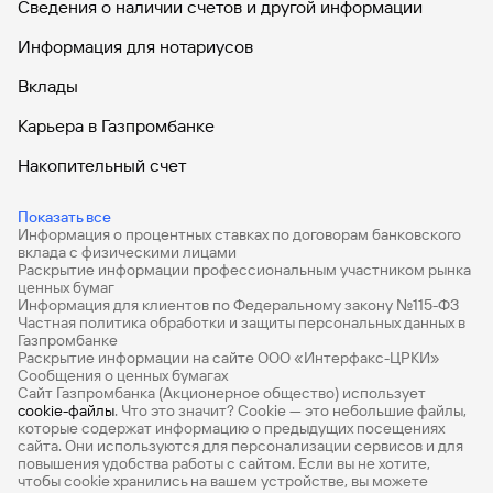
Сведения о наличии счетов и другой информации
Информация для нотариусов
Вклады
Карьера в Газпромбанке
Накопительный счет
Дебетовые карты
Показать все
Информация о процентных ставках по договорам банковского
Дебетовые карты с бесплатным обслуживанием
вклада с физическими лицами
Раскрытие информации профессиональным участником рынка
Все накопительные счета
ценных бумаг
Информация для клиентов по Федеральному закону №115-ФЗ
Банковские вклады на 3 месяца
Частная политика обработки и защиты персональных данных в
Газпромбанке
Раскрытие информации на сайте ООО «Интерфакс-ЦРКИ»
Вклады с высоким процентом
Сообщения о ценных бумагах
Сайт Газпромбанка (Акционерное общество) использует
Калькулятор вкладов
cookie-файлы
. Что это значит? Сookie — это небольшие файлы,
которые содержат информацию о предыдущих посещениях
Виртуальные карты
сайта. Они используются для персонализации сервисов и для
повышения удобства работы с сайтом. Если вы не хотите,
Премиум
чтобы сookie хранились на вашем устройстве, вы можете