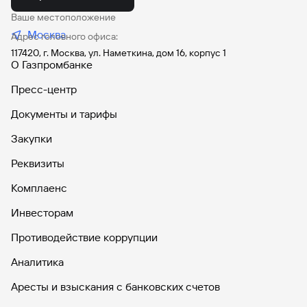
Ваше местоположение
Вклады
Быстрый
Москва
Адрес головного офиса:
поиск
117420, г. Москва, ул. Наметкина, дом 16, корпус 1
по
О Газпромбанке
сайту
Пресс-центр
Вклады
Документы и тарифы
Закупки
Реквизиты
Комплаенс
Инвесторам
Противодействие коррупции
Аналитика
Аресты и взыскания с банковских счетов