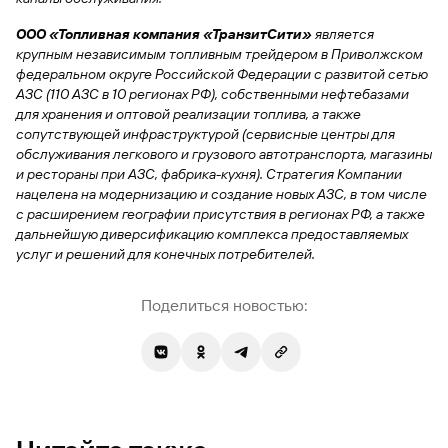
Вклады
ООО «Топливная компания «ТранзитСити»
является
Быстрый
крупным независимым топливным трейдером в Приволжском
поиск
федеральном округе Российской Федерации с развитой сетью
по
АЗС (110 АЗС в 10 регионах РФ), собственными нефтебазами
сайту
для хранения и оптовой реализации топлива, а также
сопутствующей инфраструктурой (сервисные центры для
Вклады
обслуживания легкового и грузового автотранспорта, магазины
и рестораны при АЗС, фабрика-кухня). Стратегия Компании
нацелена на модернизацию и создание новых АЗС, в том числе
с расширением географии присутствия в регионах РФ, а также
дальнейшую диверсификацию комплекса предоставляемых
услуг и решений для конечных потребителей.
Поделиться новостью: