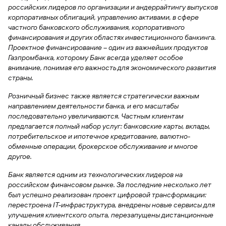
сайту
Вклады
Брокер-
российских лидеров по организации и андеррайтингу выпусков
Федеральный
обслуживания
клиент
закон №115-
юридических
корпоративных облигаций, управлению активами, в сфере
Вклады
ФЗ
лиц
частного банковского обслуживания, корпоративного
финансирования и других областях инвестиционного банкинга.
Дистанционные
Проектное финансирование – один из важнейших продуктов
сервисы
Как не
Документы
Газпромбанка, которому Банк всегда уделяет особое
попасться
для
внимание, понимая его важность для экономического развития
мошенникам?
открытия
Стать
страны.
счета
клиентом
Газпромбанка
Помощь по
Розничный бизнес также является стратегически важным
онлайн
действующему
направлением деятельности банка, и его масштабы
Быстрый
кредиту
последовательно увеличиваются. Частным клиентам
поиск
Открытый
предлагается полный набор услуг: банковские карты, вклады,
по
API
Оформить
потребительское и ипотечное кредитование, валютно-
сайту
курсов
страхование
обменные операции, брокерское обслуживание и многое
валют и
карты
другое.
Вклады
металлов
онлайн
Банк является одним из технологических лидеров на
российском финансовом рынке. За последние несколько лет
Оператор
Быстрый
был успешно реализован проект цифровой трансформации:
электронных
поиск
перестроена IT-инфраструктура, внедрены новые сервисы для
денежных
по
улучшения клиентского опыта, перезапущены дистанционные
средств
сайту
каналы обслуживания.