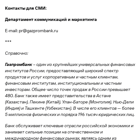
быть
специальные
сайту
сервисы
по
Отчет о
инкассация
оплата
полезно
Отделения
Открыть
Отчет о
Контакты для СМИ:
предложения
«Копии
сайту
кредитной
с Moniron
таможенных
банка
брокерский
кредитной
Кредитный
Gazprom
Вклады
документов»
истории
платежей
Часто
счет
Департамент коммуникаций и маркетинга
истории
рейтинг
Pay
и «Справки»
Вклады
Газпром
задаваемые
Онлайн-
Банкоматы
Бонус
вопросы
E-mail: pr@gazprombank.ru
Станьте
касса 3 в 1 с
Брокерское
Кредитный
Отчет о
Интернет-
«Плюс»
Быстрый
партнером
эквайрингом
обслуживание
Быстрый
помощник
кредитной
банк
***
поиск
Калькулятор
Курсы
истории
поиск
по
Может
Информация
вкладов
валют
по
Справочно:
Инвестиционные
Мобильное
сайту
быть
для
Быстрый
сайту
Быстрый
продукты
Станьте
приложение
полезно
держателей
поиск
Газпромбанк
– один из крупнейших универсальных финансовых
доверительного
поиск
Вклады
партнером
карт
по
Быстрый
Вклады
институтов России, предоставляющий широкий спектр
управления
по
115-ФЗ
сайту
GPB-
поиск
продуктов и услуг корпоративным и частным клиентам,
сайту
Партнерам
для
i-
по
Дополнительная
финансовым институтам, институциональным и частным
малого
Вклады
Налоговый
Trade
сайту
карта-стикер
Вклады
инвесторам. Общее число точек продаж в России превышает
Информация
бизнеса
вычет
480. Банк также имеет представительства в Астане
для
Вклады
(Казахстан), Пекине (Китай), Улан-Баторе (Монголия), Нью-Дели
партнеров
GorodPay
Банки-
115-ФЗ
(Индия) и Ташкенте (Узбекистан). В числе его клиентов — более
партнеры
Быстрый
для
5 миллионов физических и порядка 196 тысяч юридических лиц.
Открыть
поиск
среднего
Быстрый
брокерский
Gazprom
бизнеса
по
Банк обслуживает ключевые отрасли российской экономики и
поиск
счет
Pay
сайту
занимает сильные позиции на отечественном и
по
международном финансовых рынках, являясь одним из
Офисы