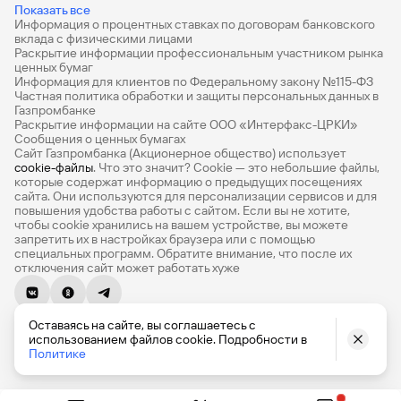
Дебетовые карты
Показать все
Информация о процентных ставках по договорам банковского
Дебетовые карты с бесплатным обслуживанием
вклада с физическими лицами
Раскрытие информации профессиональным участником рынка
Все накопительные счета
ценных бумаг
Информация для клиентов по Федеральному закону №115-ФЗ
Банковские вклады на 3 месяца
Частная политика обработки и защиты персональных данных в
Газпромбанке
Раскрытие информации на сайте ООО «Интерфакс-ЦРКИ»
Вклады с высоким процентом
Сообщения о ценных бумагах
Сайт Газпромбанка (Акционерное общество) использует
Калькулятор вкладов
cookie-файлы
. Что это значит? Сookie — это небольшие файлы,
которые содержат информацию о предыдущих посещениях
Виртуальные карты
сайта. Они используются для персонализации сервисов и для
повышения удобства работы с сайтом. Если вы не хотите,
Премиум
чтобы сookie хранились на вашем устройстве, вы можете
запретить их в настройках браузера или с помощью
специальных программ. Обратите внимание, что после их
Private
отключения сайт может работать хуже
РКО
© 1990-2026, Банк ГПБ (АО) Генеральная лицензия Банка
ВЭД
Оставаясь на сайте, вы соглашаетесь с
России № 354
использованием файлов cookie. Подробности в
English version
Депозиты для бизнеса
Политике
Эквайринг