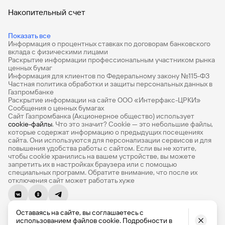
Накопительный счет
Дебетовые карты
Показать все
Информация о процентных ставках по договорам банковского
Дебетовые карты с бесплатным обслуживанием
вклада с физическими лицами
Раскрытие информации профессиональным участником рынка
Все накопительные счета
ценных бумаг
Информация для клиентов по Федеральному закону №115-ФЗ
Банковские вклады на 3 месяца
Частная политика обработки и защиты персональных данных в
Газпромбанке
Раскрытие информации на сайте ООО «Интерфакс-ЦРКИ»
Вклады с высоким процентом
Сообщения о ценных бумагах
Сайт Газпромбанка (Акционерное общество) использует
Калькулятор вкладов
cookie-файлы
. Что это значит? Сookie — это небольшие файлы,
которые содержат информацию о предыдущих посещениях
Виртуальные карты
сайта. Они используются для персонализации сервисов и для
повышения удобства работы с сайтом. Если вы не хотите,
Премиум
чтобы сookie хранились на вашем устройстве, вы можете
запретить их в настройках браузера или с помощью
специальных программ. Обратите внимание, что после их
Private
отключения сайт может работать хуже
РКО
© 1990-2026, Банк ГПБ (АО) Генеральная лицензия Банка
ВЭД
Оставаясь на сайте, вы соглашаетесь с
России № 354
использованием файлов cookie. Подробности в