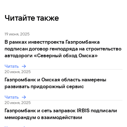
сайту
Вклады
Брокер-
Федеральный
обслуживания
клиент
закон №115-
юридических
Вклады
ФЗ
лиц
Читайте также
Дистанционные
сервисы
Как не
Документы
попасться
для
19 июня, 2025
мошенникам?
открытия
Стать
В рамках инвестпроекта Газпромбанка
счета
клиентом
подписан договор генподряда на строительство
Газпромбанка
Помощь по
автодороги «Северный обход Омска»
онлайн
действующему
Быстрый
кредиту
Читать
поиск
Открытый
20 июня, 2025
по
API
Оформить
сайту
Газпромбанк и Омская область намерены
курсов
страхование
развивать придорожный сервис
валют и
карты
Вклады
металлов
онлайн
Читать
20 июня, 2025
Оператор
Быстрый
Газпромбанк и сеть заправок IRBIS подписали
электронных
поиск
меморандум о взаимодействии
денежных
по
средств
сайту