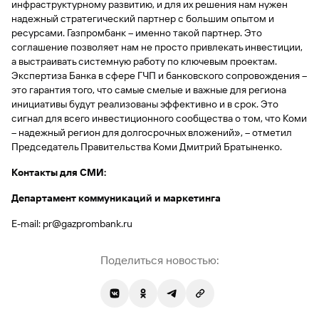
быть
инфраструктурному развитию, и для их решения нам нужен
специальные
сайту
сервисы
по
Отчет о
инкассация
оплата
полезно
Отделения
Открыть
Отчет о
надежный стратегический партнер с большим опытом и
предложения
«Копии
сайту
кредитной
с Moniron
таможенных
банка
брокерский
кредитной
Кредитный
Gazprom
Вклады
ресурсами. Газпромбанк – именно такой партнер. Это
документов»
истории
платежей
Часто
счет
истории
рейтинг
Pay
соглашение позволяет нам не просто привлекать инвестиции,
и «Справки»
Вклады
Газпром
задаваемые
Онлайн-
а выстраивать системную работу по ключевым проектам.
Банкоматы
Бонус
вопросы
Станьте
касса 3 в 1 с
Экспертиза Банка в сфере ГЧП и банковского сопровождения –
Брокерское
Кредитный
Отчет о
Интернет-
«Плюс»
Быстрый
партнером
эквайрингом
обслуживание
это гарантия того, что самые смелые и важные для региона
Быстрый
помощник
кредитной
банк
поиск
Калькулятор
Курсы
инициативы будут реализованы эффективно и в срок. Это
истории
поиск
по
Может
Информация
вкладов
валют
сигнал для всего инвестиционного сообщества о том, что Коми
по
Инвестиционные
Мобильное
сайту
быть
для
Быстрый
– надежный регион для долгосрочных вложений», – отметил
сайту
Быстрый
продукты
Станьте
приложение
полезно
держателей
поиск
Председатель Правительства Коми Дмитрий Братыненко.
доверительного
поиск
Вклады
партнером
карт
по
Быстрый
Вклады
управления
по
115-ФЗ
сайту
Контакты для СМИ:
GPB-
поиск
сайту
Партнерам
для
i-
по
Дополнительная
малого
Вклады
Налоговый
Департамент коммуникаций и маркетинга
Trade
сайту
карта-стикер
Вклады
Информация
бизнеса
вычет
для
E-mail: pr@gazprombank.ru
Вклады
партнеров
GorodPay
Банки-
115-ФЗ
партнеры
Быстрый
для
Поделиться новостью:
Открыть
поиск
среднего
Быстрый
брокерский
Gazprom
бизнеса
по
поиск
счет
Pay
сайту
по
Офисы