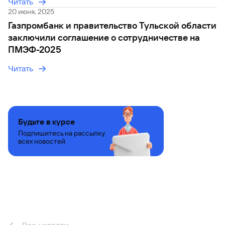
Читать
20 июня, 2025
Вклады
Быстрый
Газпромбанк и правительство Тульской области
поиск
заключили соглашение о сотрудничестве на
по
ПМЭФ-2025
сайту
Читать
Вклады
Будьте в курсе
Подпишитесь на рассылку
всех новостей