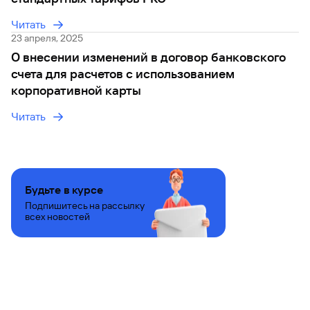
Вклады
Читать
Быстрый
23 апреля, 2025
поиск
О внесении изменений в договор банковского
по
сайту
счета для расчетов с использованием
корпоративной карты
Вклады
Читать
Будьте в курсе
Подпишитесь на рассылку
всех новостей