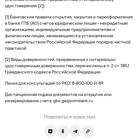
быть
специальные
сайту
сервисы
по
Отчет о
инкассация
оплата
удостоверению [2]).
полезно
Отделения
Открыть
Отчет о
предложения
«Копии
сайту
кредитной
с Moniron
таможенных
банка
брокерский
кредитной
Кредитный
Gazprom
Вклады
документов»
[1] Банковские правила открытия, закрытия и переоформления
истории
платежей
Часто
счет
истории
рейтинг
Pay
и «Справки»
Вклады
в Банке ГПБ (АО) счетов юридическим лицам - некредитным
Газпром
задаваемые
Онлайн-
Банкоматы
организациям, индивидуальным предпринимателям и
Бонус
вопросы
Станьте
касса 3 в 1 с
Брокерское
Кредитный
Отчет о
Интернет-
«Плюс»
физическим лицам, занимающимся в установленном
Быстрый
партнером
эквайрингом
обслуживание
Быстрый
помощник
кредитной
банк
законодательством Российской Федерации порядке частной
поиск
Калькулятор
Курсы
истории
поиск
практикой.
по
Может
Информация
вкладов
валют
по
Инвестиционные
Мобильное
сайту
быть
для
Быстрый
сайту
[2] Виды доверенностей, приравненных к нотариально
Быстрый
продукты
Станьте
приложение
полезно
держателей
поиск
удостоверенным доверенностям, перечислены в п. 2 ст. 185.1
доверительного
поиск
Вклады
партнером
карт
по
Быстрый
Вклады
управления
Гражданского кодекса Российской Федерации.
по
115-ФЗ
сайту
GPB-
поиск
сайту
Партнерам
для
i-
по
Дополнительная
Линия для консультаций по РКО: 8-800-100-11-89
малого
Вклады
Налоговый
Trade
сайту
карта-стикер
Вклады
Информация
бизнеса
вычет
Дистанционная подача документов на открытие или
для
Вклады
резервирование счета: gbo.gazprombank.ru
партнеров
GorodPay
Банки-
115-ФЗ
партнеры
Быстрый
для
Поделиться новостью:
Открыть
поиск
среднего
Быстрый
брокерский
Gazprom
бизнеса
по
поиск
счет
Pay
сайту
по
Офисы