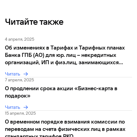
сайту
Вклады
Брокер-
Федеральный
обслуживания
клиент
закон №115-
юридических
Вклады
ФЗ
лиц
Читайте также
Дистанционные
сервисы
Как не
Документы
попасться
для
4 апреля, 2025
мошенникам?
открытия
Стать
Об изменениях в Тарифах и Тарифных планах
счета
клиентом
Банка ГПБ (АО) для юр. лиц – некредитных
Газпромбанка
Помощь по
онлайн
организаций, ИП и физ.лиц, занимающихся
действующему
Быстрый
кредиту
частной практикой
поиск
Читать
Открытый
по
7 апреля, 2025
API
Оформить
сайту
курсов
О продлении срока акции «Бизнес-карта в
страхование
валют и
карты
подарок»
Вклады
металлов
онлайн
Читать
15 апреля, 2025
Оператор
Быстрый
электронных
О временном порядке взимания комиссии по
поиск
денежных
переводам на счета физических лиц в рамках
по
средств
стандартных тарифов РКО
сайту