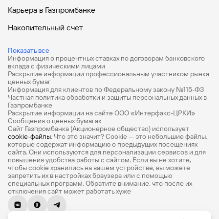
Карьера в Газпромбанке
Накопительный счет
Дебетовые карты
Показать все
Информация о процентных ставках по договорам банковского
Дебетовые карты с бесплатным обслуживанием
вклада с физическими лицами
Раскрытие информации профессиональным участником рынка
Все накопительные счета
ценных бумаг
Информация для клиентов по Федеральному закону №115-ФЗ
Банковские вклады на 3 месяца
Частная политика обработки и защиты персональных данных в
Газпромбанке
Раскрытие информации на сайте ООО «Интерфакс-ЦРКИ»
Вклады с высоким процентом
Сообщения о ценных бумагах
Сайт Газпромбанка (Акционерное общество) использует
Калькулятор вкладов
cookie-файлы
. Что это значит? Сookie — это небольшие файлы,
которые содержат информацию о предыдущих посещениях
Виртуальные карты
сайта. Они используются для персонализации сервисов и для
повышения удобства работы с сайтом. Если вы не хотите,
Премиум
чтобы сookie хранились на вашем устройстве, вы можете
запретить их в настройках браузера или с помощью
специальных программ. Обратите внимание, что после их
Private
отключения сайт может работать хуже
РКО
© 1990-2026, Банк ГПБ (АО) Генеральная лицензия Банка