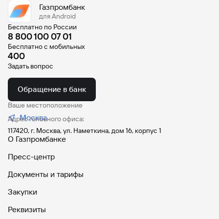
Газпромбанк
Рефинансирование
для Android
кредита
Быстрый
Бесплатно по России
поиск
8 800 100 07 01
по
Бесплатно с мобильных
сайту
400
Рефинансирование
Задать вопрос
кредита
Обращение в банк
Ваше местоположение
Москва
Адрес головного офиса:
117420, г. Москва, ул. Наметкина, дом 16, корпус 1
О Газпромбанке
Пресс-центр
Документы и тарифы
Закупки
Реквизиты