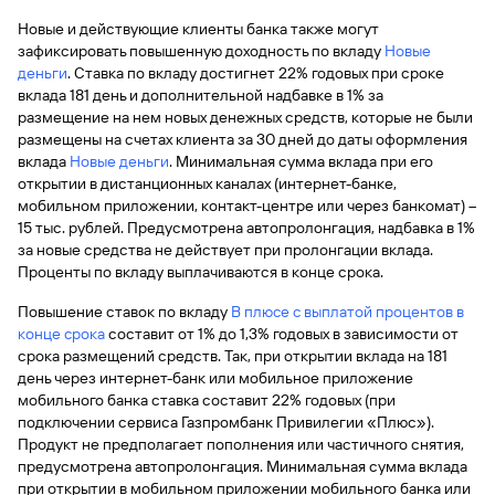
быть
специальные
сайту
сервисы
по
Отчет о
инкассация
оплата
полезно
Отделения
Открыть
Отчет о
Новые и действующие клиенты банка также могут
предложения
«Копии
сайту
кредитной
с Moniron
таможенных
банка
брокерский
кредитной
Кредитный
Gazprom
Вклады
зафиксировать повышенную доходность по вкладу
Новые
документов»
истории
платежей
Часто
счет
истории
рейтинг
Pay
деньги
. Ставка по вкладу достигнет 22% годовых при сроке
и «Справки»
Вклады
Газпром
задаваемые
Онлайн-
вклада 181 день и дополнительной надбавке в 1% за
Банкоматы
Бонус
вопросы
Станьте
касса 3 в 1 с
размещение на нем новых денежных средств, которые не были
Брокерское
Кредитный
Отчет о
Интернет-
«Плюс»
Быстрый
партнером
эквайрингом
обслуживание
размещены на счетах клиента за 30 дней до даты оформления
Быстрый
помощник
кредитной
банк
поиск
Калькулятор
Курсы
вклада
Новые деньги
. Минимальная сумма вклада при его
истории
поиск
по
Может
Информация
вкладов
валют
открытии в дистанционных каналах (интернет-банке,
по
Инвестиционные
Мобильное
сайту
быть
для
Быстрый
мобильном приложении, контакт-центре или через банкомат) –
сайту
Быстрый
продукты
Станьте
приложение
полезно
держателей
поиск
15 тыс. рублей. Предусмотрена автопролонгация, надбавка в 1%
доверительного
поиск
Вклады
партнером
карт
по
Быстрый
Вклады
за новые средства не действует при пролонгации вклада.
управления
по
115-ФЗ
сайту
GPB-
поиск
Проценты по вкладу выплачиваются в конце срока.
сайту
Партнерам
для
i-
по
Дополнительная
малого
Вклады
Налоговый
Trade
Повышение ставок по вкладу
сайту
В плюсе с выплатой процентов в
карта-стикер
Вклады
Информация
бизнеса
вычет
конце срока
составит от 1% до 1,3% годовых в зависимости от
для
Вклады
срока размещений средств. Так, при открытии вклада на 181
партнеров
GorodPay
Банки-
115-ФЗ
день через интернет-банк или мобильное приложение
партнеры
Быстрый
для
мобильного банка ставка составит 22% годовых (при
Открыть
поиск
среднего
подключении сервиса Газпромбанк Привилегии «Плюс»).
Быстрый
брокерский
Gazprom
бизнеса
по
Продукт не предполагает пополнения или частичного снятия,
поиск
счет
Pay
сайту
предусмотрена автопролонгация. Минимальная сумма вклада
по
при открытии в мобильном приложении мобильного банка или
Офисы