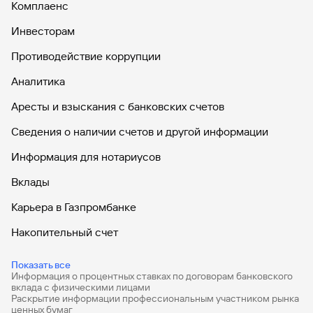
Комплаенс
Инвесторам
Противодействие коррупции
Аналитика
Аресты и взыскания с банковских счетов
Сведения о наличии счетов и другой информации
Информация для нотариусов
Вклады
Карьера в Газпромбанке
Накопительный счет
Дебетовые карты
Показать все
Информация о процентных ставках по договорам банковского
Дебетовые карты с бесплатным обслуживанием
вклада с физическими лицами
Раскрытие информации профессиональным участником рынка
Все накопительные счета
ценных бумаг