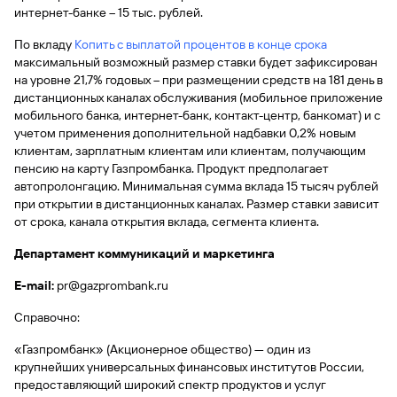
сайту
Вклады
Брокер-
интернет-банке – 15 тыс. рублей.
Федеральный
обслуживания
клиент
закон №115-
юридических
Вклады
По вкладу
Копить с выплатой процентов в конце срока
ФЗ
лиц
максимальный возможный размер ставки будет зафиксирован
Дистанционные
на уровне 21,7% годовых – при размещении средств на 181 день в
сервисы
Как не
Документы
дистанционных каналах обслуживания (мобильное приложение
попасться
для
мобильного банка, интернет-банк, контакт-центр, банкомат) и с
мошенникам?
открытия
Стать
учетом применения дополнительной надбавки 0,2% новым
счета
клиентом
клиентам, зарплатным клиентам или клиентам, получающим
Газпромбанка
Помощь по
пенсию на карту Газпромбанка. Продукт предполагает
онлайн
действующему
автопролонгацию. Минимальная сумма вклада 15 тысяч рублей
Быстрый
кредиту
при открытии в дистанционных каналах. Размер ставки зависит
поиск
Открытый
от срока, канала открытия вклада, сегмента клиента.
по
API
Оформить
сайту
курсов
Департамент коммуникаций и маркетинга
страхование
валют и
карты
Вклады
E
-
mail
:
pr@gazprombank.ru
металлов
онлайн
Справочно:
Оператор
Быстрый
электронных
«Газпромбанк» (Акционерное общество) — один из
поиск
денежных
крупнейших универсальных финансовых институтов России,
по
средств
предоставляющий широкий спектр продуктов и услуг
сайту