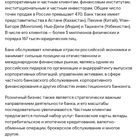
корпоративным и частным клиентам, финансовым институтам,
институциональным и частным инвесторам. Общее число
Вклады
Быстрый
точек продаж в России превышает 470. Банк также имеет
поиск
представительства в Астане (Казахстан), Пекине (Китай), Улан-
по
Баторе (Монголия), Нью-Дели (Индия) и Ташкенте (Узбекистан).
сайту
В числе его клиентов — более 5 миллионов физических и
порядка 167 тысяч юридических лиц.
Вклады
Банк обслуживает ключевые отрасли российской экономики и
занимает сильные позиции на отечественном и
международном финансовых рынках, являясь одним из
российских лидеров по организации и андеррайтингу выпусков
корпоративных облигаций, управлению активами, в сфере
частного банковского обслуживания, корпоративного
финансирования и других областях инвестиционного банкинга.
Розничный бизнес также является стратегически важным
направлением деятельности банка, и его масштабы
последовательно увеличиваются. Частным клиентам
предлагается полный набор услуг: банковские карты, вклады,
потребительское и ипотечное кредитование, валютно-
обменные операции, брокерское обслуживание и многое
другое.