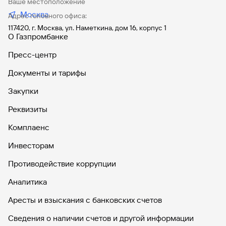
Ваше местоположение
косметика, награды).
Москва
Адрес головного офиса:
Полный перечень ограничений приведен в условиях
117420, г. Москва, ул. Наметкина, дом 16, корпус 1
страхования
О Газпромбанке
Пресс-центр
Ограничения по принятию на страхование по риску
«Потеря работы»:
Документы и тарифы
не граждане Российской Федерации
Закупки
военнослужащие и гражданские служащие
Реквизиты
лица, чей общий трудовой стаж составляет менее 12
месяцев
Комплаенс
лица, не имеющие действующий Трудовой договор
на дату оформления договора страхования
Инвесторам
лица, имеющие трудовой стаж на последнем месте
Противодействие коррупции
работы на момент заключения договора страхования
менее 12 месяцев
Аналитика
лица, проходящие испытательный срок по
Аресты и взыскания с банковских счетов
основному месту работы
индивидуальные предприниматели
Сведения о наличии счетов и другой информации