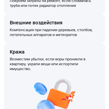
сайту
Покроем затраты на ремонт, если сломалась
Кредит
Брокер-
Федеральный
обслуживания
труба или потек радиатор отопления
клиент
закон №115-
юридических
Кредит
ФЗ
лиц
Дистанционные
Внешние воздействия
сервисы
Как не
Документы
попасться
для
Компенсация при падении деревьев, столбов,
мошенникам?
открытия
летательных аппаратов и метеоритов
Стать
счета
клиентом
Газпромбанка
Помощь по
онлайн
действующему
Кража
Быстрый
кредиту
поиск
Возместим убытки, если воры проникли в
Открытый
по
квартиру, украли вещи или испортили
API
Оформить
сайту
имущество.
курсов
страхование
валют и
карты
Кредит
металлов
онлайн
Оператор
Быстрый
электронных
поиск
денежных
по
средств
сайту