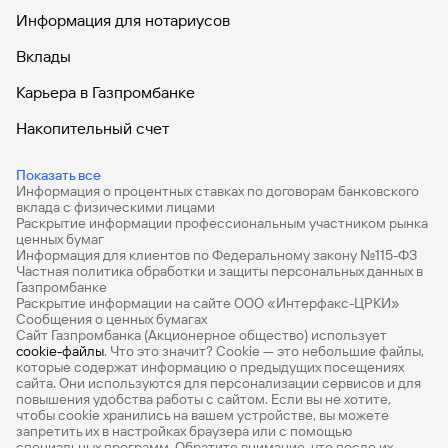
лица, находящиеся в долгосрочном (более 1 месяца)
Информация для нотариусов
неоплачиваемом отпуске, в отпуске по
беременности и родам, в отпуске по уходу за
Вклады
ребенком
Карьера в Газпромбанке
Полный перечень ограничений приведен в условиях
страхования
Накопительный счет
Дебетовые карты
Показать все
Информация о процентных ставках по договорам банковского
Дебетовые карты с бесплатным обслуживанием
вклада с физическими лицами
Раскрытие информации профессиональным участником рынка
Все накопительные счета
ценных бумаг
Информация для клиентов по Федеральному закону №115-ФЗ
Банковские вклады на 3 месяца
Частная политика обработки и защиты персональных данных в
Газпромбанке
Раскрытие информации на сайте ООО «Интерфакс-ЦРКИ»
Вклады с высоким процентом
Сообщения о ценных бумагах
Сайт Газпромбанка (Акционерное общество) использует
Калькулятор вкладов
cookie-файлы
. Что это значит? Сookie — это небольшие файлы,
которые содержат информацию о предыдущих посещениях
Виртуальные карты
сайта. Они используются для персонализации сервисов и для
повышения удобства работы с сайтом. Если вы не хотите,
Премиум
чтобы сookie хранились на вашем устройстве, вы можете
запретить их в настройках браузера или с помощью
специальных программ. Обратите внимание, что после их