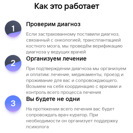
сайту
Вклады
Брокер-
Как это работает
Федеральный
обслуживания
клиент
закон №115-
юридических
Вклады
ФЗ
лиц
Дистанционные
Проверим диагноз
1
сервисы
Как не
Документы
Если застрахованному поставили диагноз,
попасться
для
связанный с онкологией, трансплантацией
мошенникам?
открытия
Стать
костного мозга, мы проведём верификацию
счета
клиентом
диагноза у ведущих врачей
Газпромбанка
Помощь по
Организуем лечение
онлайн
действующему
2
Быстрый
кредиту
При подтверждении диагноза мы организуем
поиск
Открытый
и оплатим: лечение, медикаменты, проезд и
по
API
Оформить
проживание для вас и сопровождающего.
сайту
курсов
страхование
Возьмем на себя координацию с врачами и
валют и
карты
контроль всего процесса лечения
Вклады
металлов
онлайн
Вы будете не одни
3
На протяжении всего лечения вас будет
Оператор
Быстрый
сопровождать врач-куратор. При
электронных
поиск
необходимости он организует поддержку
денежных
по
психолога
средств
сайту