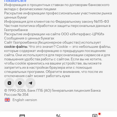
Показать все
Информация о процентных ставках по договорам банковского
Дебетовые карты с бесплатным обслуживанием
вклада с физическими лицами
Раскрытие информации профессиональным участником рынка
Все накопительные счета
ценных бумаг
Информация для клиентов по Федеральному закону №115-ФЗ
Банковские вклады на 3 месяца
Частная политика обработки и защиты персональных данных в
Газпромбанке
Раскрытие информации на сайте ООО «Интерфакс-ЦРКИ»
Вклады с высоким процентом
Сообщения о ценных бумагах
Сайт Газпромбанка (Акционерное общество) использует
Калькулятор вкладов
cookie-файлы
. Что это значит? Сookie — это небольшие файлы,
которые содержат информацию о предыдущих посещениях
Виртуальные карты
сайта. Они используются для персонализации сервисов и для
повышения удобства работы с сайтом. Если вы не хотите,
Премиум
чтобы сookie хранились на вашем устройстве, вы можете
запретить их в настройках браузера или с помощью
специальных программ. Обратите внимание, что после их
Private
отключения сайт может работать хуже
РКО
© 1990-2026, Банк ГПБ (АО) Генеральная лицензия Банка
ВЭД
России № 354
English version
Депозиты для бизнеса
Эквайринг