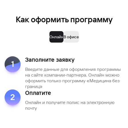
Вклады
Быстрый
Как оформить программу
поиск
по
сайту
Онлайн
В офисе
Вклады
Заполните заявку
1
Введите данные для оформления программы
на сайте компании-партнера. Онлайн можно
оформить только программу «Медицина без
границ»
Оплатите
2
Онлайн и получите полис на электронную
почту