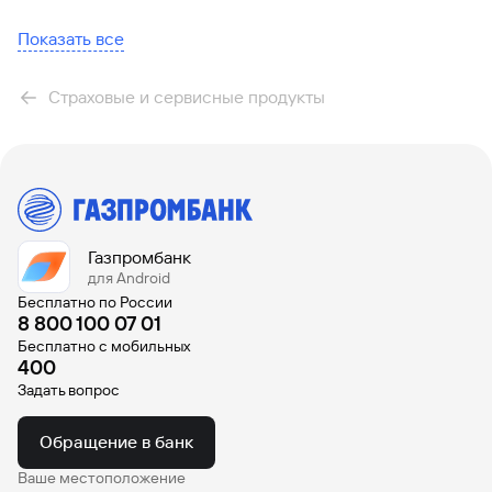
** по программе установлена безусловная франшиза
Памятка по программе «ДМС Дент»
50% на платные медицинские услуги в рамках
Показать все
392 KB
программы, которая оплачивается клиентом.
Страховые и сервисные продукты
Газпромбанк
для Android
Бесплатно по России
8 800 100 07 01
Бесплатно с мобильных
400
Задать вопрос
Обращение в банк
Ваше местоположение