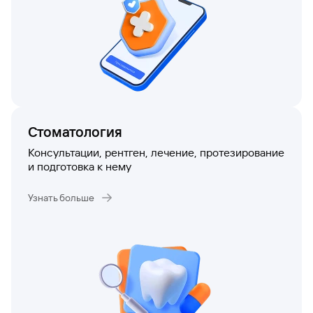
Реклама
Реклама
Стоматология
Консультации, рентген, лечение, протезирование
и подготовка к нему
Узнать больше
Как воспользоваться
Как воспользоваться
программой
программой
Ввести данные для регистрации в
Ввести данные для регистрации в
Личном
Личном
кабинете
кабинете
или скачать мобильное приложение
или скачать мобильное приложение