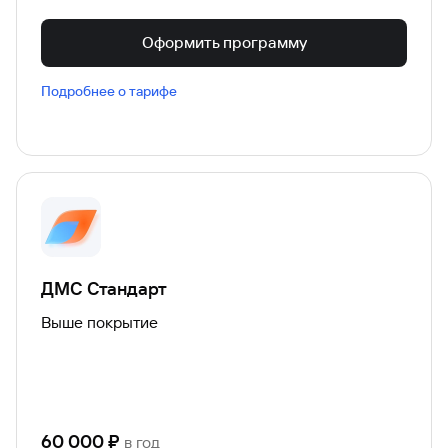
Оформить программу
Подробнее о тарифе
Кто и за что платит
Оплата расходов по программе
Пример: затянувшаяся простуда
Пример: затянувшаяся простуда
Стоимость лечения: 7 250 ₽*
Стоимость лечения: 7 250 ₽*
Франшиза покрывает 50% - 3 625 ₽
Франшиза покрывает 50% - 3 750 ₽
Клиент оплачивает 50% - 3 625 ₽
Клиент оплачивает 50% - 3 750 ₽
ДМС Стандарт
*Примерный расчет на основании средней розничной
*Примерный расчет на основании средней розничной
Выше покрытие
стоимости услуг
стоимости услуг по программе «Спутник здоровья»
60 000
₽
в год