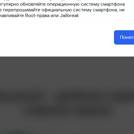
егулярно обновляйте операционную систему смартфона
е перепрошивайте официальную систему смартфона, не
навливайте Root-права или Jailbreak
Понят
д рукой – удобные сер
главном экране