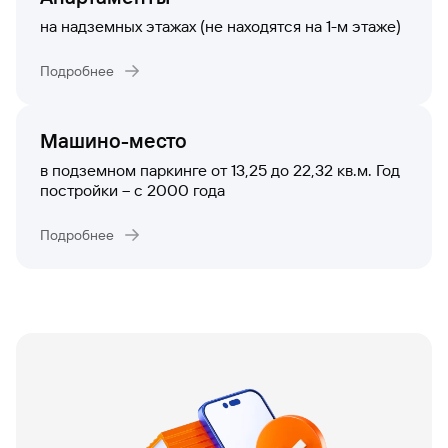
сайту
Вклады
Брокер-
Федеральный
обслуживания
на надземных этажах (не находятся на 1-м этаже)
клиент
закон №115-
юридических
Вклады
ФЗ
лиц
Подробнее
Дистанционные
сервисы
Как не
Документы
попасться
для
мошенникам?
открытия
Машино-место
Стать
счета
клиентом
в подземном паркинге от 13,25 до 22,32 кв.м. Год
Газпромбанка
Помощь по
постройки – с 2000 года
онлайн
действующему
Быстрый
кредиту
Подробнее
поиск
Открытый
по
API
Оформить
сайту
курсов
страхование
валют и
карты
Вклады
металлов
онлайн
Оператор
Быстрый
электронных
поиск
денежных
по
средств
сайту