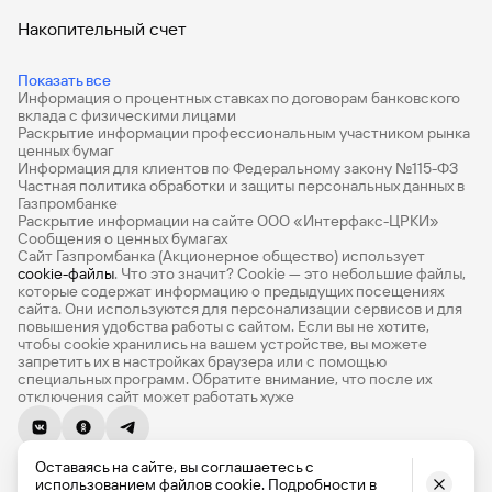
Накопительный счет
Дебетовые карты
Показать все
Информация о процентных ставках по договорам банковского
Дебетовые карты с бесплатным обслуживанием
вклада с физическими лицами
Раскрытие информации профессиональным участником рынка
Все накопительные счета
ценных бумаг
Информация для клиентов по Федеральному закону №115-ФЗ
Банковские вклады на 3 месяца
Частная политика обработки и защиты персональных данных в
Газпромбанке
Раскрытие информации на сайте ООО «Интерфакс-ЦРКИ»
Вклады с высоким процентом
Сообщения о ценных бумагах
Сайт Газпромбанка (Акционерное общество) использует
Калькулятор вкладов
cookie-файлы
. Что это значит? Сookie — это небольшие файлы,
которые содержат информацию о предыдущих посещениях
Виртуальные карты
сайта. Они используются для персонализации сервисов и для
повышения удобства работы с сайтом. Если вы не хотите,
Премиум
чтобы сookie хранились на вашем устройстве, вы можете
запретить их в настройках браузера или с помощью
специальных программ. Обратите внимание, что после их
Private
отключения сайт может работать хуже
РКО
© 1990-2026, Банк ГПБ (АО) Генеральная лицензия Банка
ВЭД
Оставаясь на сайте, вы соглашаетесь с
России № 354
использованием файлов cookie. Подробности в