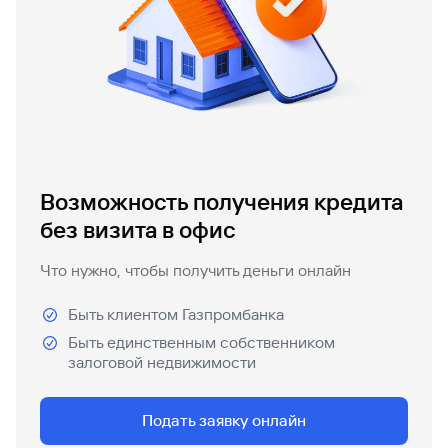
Вклады
Быстрый
поиск
по
сайту
Вклады
Возможность получения кредита
без визита в офис
Что нужно, чтобы получить деньги онлайн
Быть клиентом Газпромбанка
Быть единственным собственником
залоговой недвижимости
Подать заявку онлайн