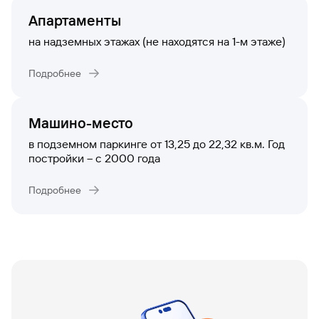
сайту
Вклады
Брокер-
Федеральный
обслуживания
Апартаменты
клиент
закон №115-
юридических
Вклады
ФЗ
лиц
на надземных этажах (не находятся на 1-м этаже)
Дистанционные
сервисы
Как не
Документы
Подробнее
попасться
для
мошенникам?
открытия
Стать
счета
клиентом
Машино-место
Газпромбанка
Помощь по
онлайн
в подземном паркинге от 13,25 до 22,32 кв.м. Год
действующему
Быстрый
постройки – с 2000 года
кредиту
поиск
Открытый
по
API
Подробнее
Оформить
сайту
курсов
страхование
валют и
карты
Вклады
металлов
онлайн
Оператор
Быстрый
электронных
поиск
денежных
по
средств
сайту