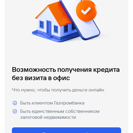
Вклады
Быстрый
поиск
по
сайту
Вклады
Возможность получения кредита
без визита в офис
Что нужно, чтобы получить деньги онлайн
Быть клиентом Газпромбанка
Быть единственным собственником
залоговой недвижимости