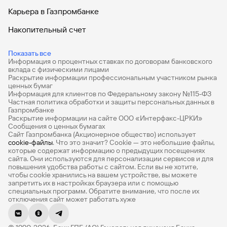
Карьера в Газпромбанке
Накопительный счет
Дебетовые карты
Показать все
Информация о процентных ставках по договорам банковского
Дебетовые карты с бесплатным обслуживанием
вклада с физическими лицами
Раскрытие информации профессиональным участником рынка
Все накопительные счета
ценных бумаг
Информация для клиентов по Федеральному закону №115-ФЗ
Банковские вклады на 3 месяца
Частная политика обработки и защиты персональных данных в
Газпромбанке
Раскрытие информации на сайте ООО «Интерфакс-ЦРКИ»
Вклады с высоким процентом
Сообщения о ценных бумагах
Сайт Газпромбанка (Акционерное общество) использует
Калькулятор вкладов
cookie-файлы
. Что это значит? Сookie — это небольшие файлы,
которые содержат информацию о предыдущих посещениях
Виртуальные карты
сайта. Они используются для персонализации сервисов и для
повышения удобства работы с сайтом. Если вы не хотите,
Премиум
чтобы сookie хранились на вашем устройстве, вы можете
запретить их в настройках браузера или с помощью
специальных программ. Обратите внимание, что после их
Private
отключения сайт может работать хуже
РКО