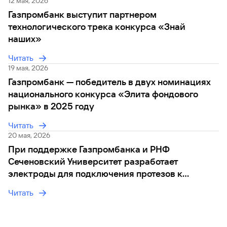
12 мая, 2026
Газпромбанк выступит партнером
Вклады
Быстрый
технологического трека конкурса «Знай
поиск
наших»
по
сайту
Читать
19 мая, 2026
Вклады
Газпромбанк — победитель в двух номинациях
национального конкурса «Элита фондового
рынка» в 2025 году
Читать
20 мая, 2026
При поддержке Газпромбанка и РНФ
Сеченовский Университет разработает
электроды для подключения протезов к
нервной системе
Читать