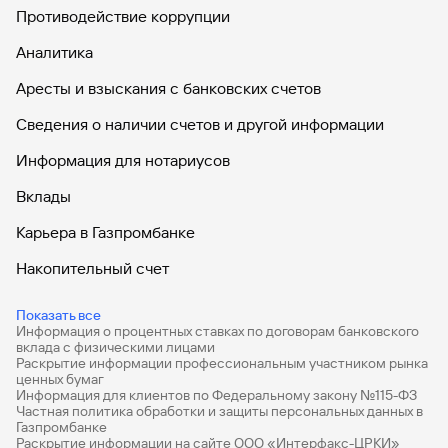
Противодействие коррупции
Аналитика
Аресты и взыскания с банковских счетов
Сведения о наличии счетов и другой информации
Информация для нотариусов
Вклады
Карьера в Газпромбанке
Накопительный счет
Дебетовые карты
Показать все
Информация о процентных ставках по договорам банковского
Дебетовые карты с бесплатным обслуживанием
вклада с физическими лицами
Раскрытие информации профессиональным участником рынка
Все накопительные счета
ценных бумаг
Информация для клиентов по Федеральному закону №115-ФЗ
Банковские вклады на 3 месяца
Частная политика обработки и защиты персональных данных в
Газпромбанке
Раскрытие информации на сайте ООО «Интерфакс-ЦРКИ»