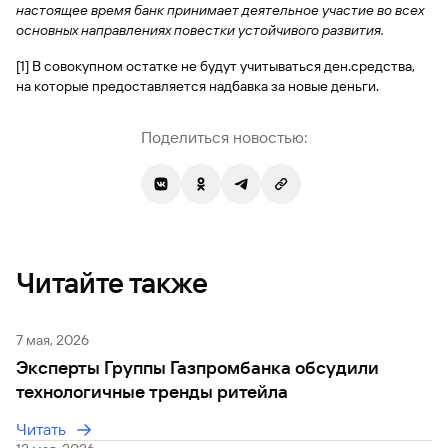
сайту
Вклады
настоящее время банк принимает деятельное участие во всех
Брокер-
Федеральный
обслуживания
основных направлениях
клиент
повестки устойчивого развития.
закон №115-
юридических
Вклады
ФЗ
лиц
[1] В совокупном остатке не будут учитываться ден.средства,
Дистанционные
на которые предоставляется надбавка за новые деньги.
сервисы
Как не
Документы
попасться
для
Поделиться новостью:
мошенникам?
открытия
Стать
счета
клиентом
Газпромбанка
Помощь по
онлайн
действующему
Быстрый
кредиту
поиск
Открытый
по
API
Оформить
Читайте также
сайту
курсов
страхование
валют и
карты
Вклады
металлов
онлайн
7 мая, 2026
Эксперты Группы Газпромбанка обсудили
Оператор
Быстрый
технологичные тренды ритейла
электронных
поиск
денежных
по
Читать
средств
сайту