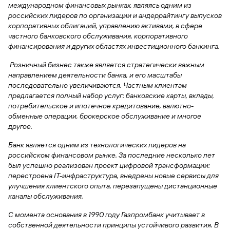
быть
специальные
международном финансовых рынках, являясь одним из
сайту
сервисы
по
Отчет о
инкассация
оплата
полезно
Отделения
Открыть
Отчет о
предложения
«Копии
российских лидеров по организации и андеррайтингу выпусков
сайту
кредитной
с Moniron
таможенных
банка
брокерский
кредитной
Кредитный
Gazprom
Вклады
документов»
корпоративных облигаций, управлению активами, в сфере
истории
платежей
Часто
счет
истории
рейтинг
Pay
и «Справки»
Вклады
частного банковского обслуживания, корпоративного
Газпром
задаваемые
Онлайн-
Банкоматы
финансирования и других областях инвестиционного банкинга.
Бонус
вопросы
Станьте
касса 3 в 1 с
Брокерское
Кредитный
Отчет о
Интернет-
«Плюс»
Быстрый
партнером
эквайрингом
обслуживание
Розничный бизнес также является стратегически важным
Быстрый
помощник
кредитной
банк
поиск
Калькулятор
Курсы
направлением деятельности банка, и его масштабы
истории
поиск
по
Может
Информация
вкладов
валют
последовательно увеличиваются. Частным клиентам
по
Инвестиционные
Мобильное
сайту
быть
для
Быстрый
предлагается полный набор услуг: банковские карты, вклады,
сайту
Быстрый
продукты
Станьте
приложение
полезно
держателей
поиск
потребительское и ипотечное кредитование, валютно-
доверительного
поиск
Вклады
партнером
карт
по
Быстрый
Вклады
обменные операции, брокерское обслуживание и многое
управления
по
115-ФЗ
сайту
GPB-
поиск
другое.
сайту
Партнерам
для
i-
по
Дополнительная
малого
Вклады
Налоговый
Trade
Банк является одним из технологических лидеров на
сайту
карта-стикер
Вклады
Информация
бизнеса
вычет
российском финансовом рынке. За последние несколько лет
для
Вклады
был успешно реализован проект цифровой трансформации:
партнеров
GorodPay
Банки-
115-ФЗ
перестроена IT-инфраструктура, внедрены новые сервисы для
партнеры
Быстрый
для
улучшения клиентского опыта, перезапущены дистанционные
Открыть
поиск
среднего
каналы обслуживания.
Быстрый
брокерский
Gazprom
бизнеса
по
поиск
счет
Pay
сайту
С момента основания в 1990 году Газпромбанк учитывает в
по
собственной деятельности принципы устойчивого развития. В
Офисы