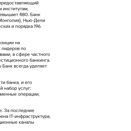
 предоставляющий
м институтам,
евышает 480. Банк
(Монголия), Нью-Дели
ских и порядка 196
озиции на
 лидеров по
вами, в сфере частного
естиционного банкинга.
 Банк всегда уделяет
и банка, и его
 набор услуг:
бменные операции,
е. За последние
ена IT-инфраструктура,
ционные каналы