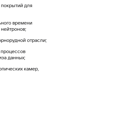
 покрытий для
ьного времени
 нейтронов;
орнорудной отрасли;
а процессов
иза данных;
опических камер,