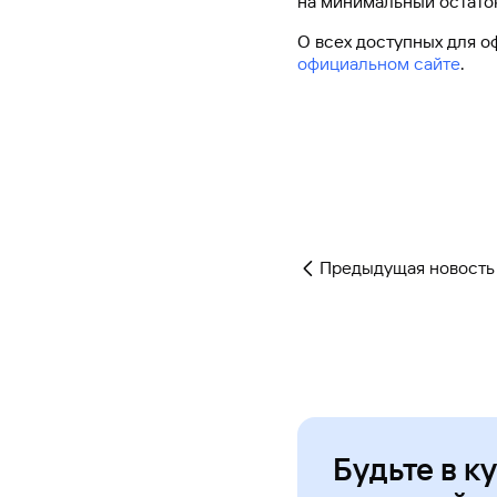
на минимальный остато
#МЕГАИГРОК
О всех доступных для о
Инфраструктура и ГЧП
официальном сайте
.
Газпромбанк.Тех
Карьера в ИТ большого банка
Gazprom Pay
Платежи в одно касание
Предыдущая новость
GorodPay
Приложение для пассажиров
Будьте в к