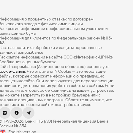
Информация о процентных ставках по договорам
банковского вклада с физическими лицами
Раскрытие информации профессиональным участником
рынка ценных бумаг
Информация для клиентов по Федеральному закону №115-
ФЗ
Частная политика обработки и защиты персональных
данных в Газпромбанке
Раскрытие информации на сайте ООО «Интерфакс-ЦРКИ»
Сообщения о ценных бумагах
Сайт Газпромбанка (Акционерное общество) использует
cookie-файлы
. Что это значит? Сookie — это небольшие
файлы, которые содержат информацию о предыдущих
посещениях сайта. Они используются для персонализации
сервисов и для повышения удобства работы с сайтом. Если
вы не хотите, чтобы сookie хранились на вашем устройстве,
вы можете запретить их в настройках браузера или с
помощью специальных программ. Обратите внимание, что
после их отключения сайт может работать хуже
Оцените эту страницу
© 1990-2026, Банк ГПБ (АО) Генеральная лицензия Банка
Насколько легко вам было найти нужную
России № 354
информацию? Оцените по 5-балльной шкале.
English version