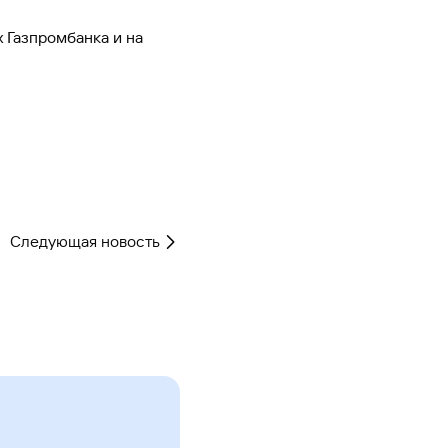
Ваш
персональный
 Газпромбанка и на
брокер
Газпромбанк
Мобайл
Мобильный
оператор
Следующая новость