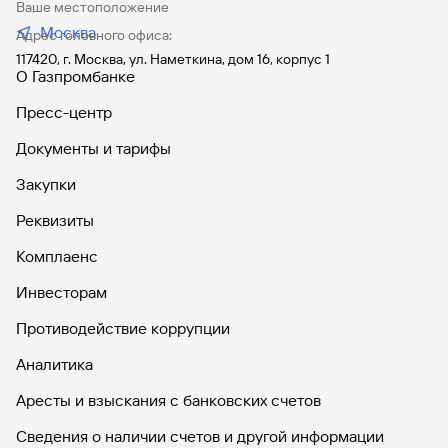
Ваше местоположение
Вклады
Москва
Адрес головного офиса:
Быстрый
117420, г. Москва, ул. Наметкина, дом 16, корпус 1
поиск
О Газпромбанке
по
сайту
Пресс-центр
Вклады
Документы и тарифы
Закупки
Реквизиты
Комплаенс
Инвесторам
Противодействие коррупции
Аналитика
Аресты и взыскания с банковских счетов
Сведения о наличии счетов и другой информации