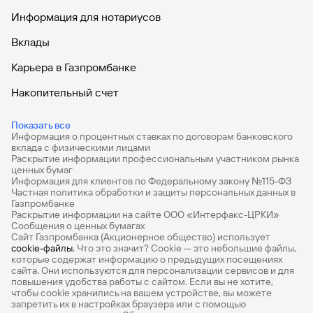
Информация для нотариусов
Вклады
Карьера в Газпромбанке
Накопительный счет
Дебетовые карты
Показать все
Информация о процентных ставках по договорам банковского
Дебетовые карты с бесплатным обслуживанием
вклада с физическими лицами
Раскрытие информации профессиональным участником рынка
Все накопительные счета
ценных бумаг
Информация для клиентов по Федеральному закону №115-ФЗ
Банковские вклады на 3 месяца
Частная политика обработки и защиты персональных данных в
Газпромбанке
Раскрытие информации на сайте ООО «Интерфакс-ЦРКИ»
Вклады с высоким процентом
Сообщения о ценных бумагах
Сайт Газпромбанка (Акционерное общество) использует
Калькулятор вкладов
cookie-файлы
. Что это значит? Сookie — это небольшие файлы,
которые содержат информацию о предыдущих посещениях
Виртуальные карты
сайта. Они используются для персонализации сервисов и для
повышения удобства работы с сайтом. Если вы не хотите,
Премиум
чтобы сookie хранились на вашем устройстве, вы можете
запретить их в настройках браузера или с помощью