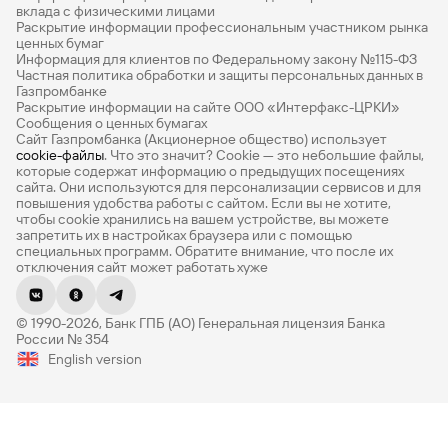
Дебетовые карты с бесплатным обслуживанием
вклада с физическими лицами
Раскрытие информации профессиональным участником рынка
Все накопительные счета
ценных бумаг
Информация для клиентов по Федеральному закону №115-ФЗ
Банковские вклады на 3 месяца
Частная политика обработки и защиты персональных данных в
Газпромбанке
Раскрытие информации на сайте ООО «Интерфакс-ЦРКИ»
Вклады с высоким процентом
Сообщения о ценных бумагах
Сайт Газпромбанка (Акционерное общество) использует
Калькулятор вкладов
cookie-файлы
. Что это значит? Сookie — это небольшие файлы,
которые содержат информацию о предыдущих посещениях
Виртуальные карты
сайта. Они используются для персонализации сервисов и для
повышения удобства работы с сайтом. Если вы не хотите,
Премиум
чтобы сookie хранились на вашем устройстве, вы можете
запретить их в настройках браузера или с помощью
специальных программ. Обратите внимание, что после их
Private
отключения сайт может работать хуже
РКО
© 1990-2026, Банк ГПБ (АО) Генеральная лицензия Банка
ВЭД
России № 354
English version
Депозиты для бизнеса
Эквайринг
Кредитные карты
Политике