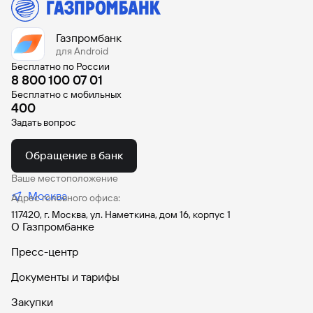
Вклады
Быстрый
Газпромбанк
поиск
для Android
по
Бесплатно по России
сайту
8 800 100 07 01
Бесплатно с мобильных
Вклады
400
Задать вопрос
Обращение в банк
Ваше местоположение
Москва
Адрес головного офиса:
117420, г. Москва, ул. Наметкина, дом 16, корпус 1
О Газпромбанке
Пресс-центр
Документы и тарифы
Закупки