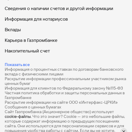
Сведения о наличии счетов и другой информации
Информация для нотариусов
Вклады
Карьера в Газпромбанке
Накопительный счет
Дебетовые карты
Показать все
Информация о процентных ставках по договорам банковского
Дебетовые карты с бесплатным обслуживанием
вклада с физическими лицами
Раскрытие информации профессиональным участником рынка
Все накопительные счета
ценных бумаг
Информация для клиентов по Федеральному закону №115-ФЗ
Банковские вклады на 3 месяца
Частная политика обработки и защиты персональных данных в
Газпромбанке
Раскрытие информации на сайте ООО «Интерфакс-ЦРКИ»
Вклады с высоким процентом
Сообщения о ценных бумагах
Сайт Газпромбанка (Акционерное общество) использует
Калькулятор вкладов
cookie-файлы
. Что это значит? Сookie — это небольшие файлы,
которые содержат информацию о предыдущих посещениях
Виртуальные карты
сайта. Они используются для персонализации сервисов и для
повышения удобства работы с сайтом. Если вы не хотите,