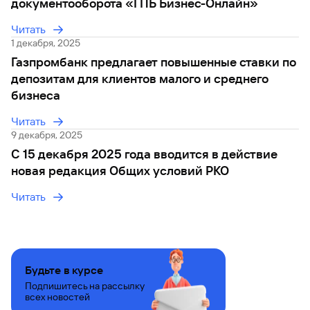
сайту
документооборота «ГПБ Бизнес-Онлайн»
Брокер-
золота
Федеральный
обслуживания
Курс
клиент
закон №115-
юридических
Читать
золота
ФЗ
лиц
1 декабря, 2025
Дистанционные
Газпромбанк предлагает повышенные ставки по
сервисы
Как не
Документы
депозитам для клиентов малого и среднего
попасться
для
бизнеса
мошенникам?
открытия
Стать
счета
клиентом
Читать
Газпромбанка
Помощь по
9 декабря, 2025
онлайн
действующему
Быстрый
С 15 декабря 2025 года вводится в действие
кредиту
поиск
новая редакция Общих условий РКО
Открытый
по
API
Оформить
сайту
Читать
курсов
страхование
Курс
валют и
карты
золота
металлов
онлайн
Оператор
Быстрый
Будьте в курсе
электронных
поиск
денежных
Подпишитесь на рассылку
по
всех новостей
средств
сайту