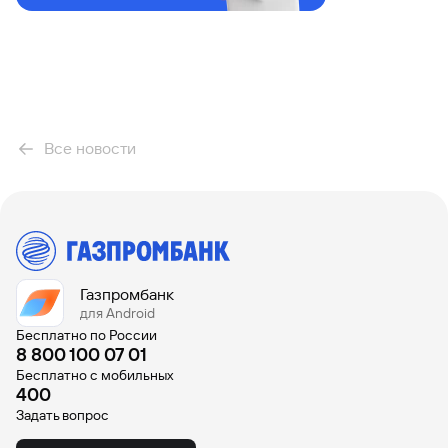
Курс
золота
Быстрый
поиск
по
сайту
Курс
Все новости
золота
Газпромбанк
для Android
Бесплатно по России
8 800 100 07 01
Бесплатно с мобильных
400
Задать вопрос