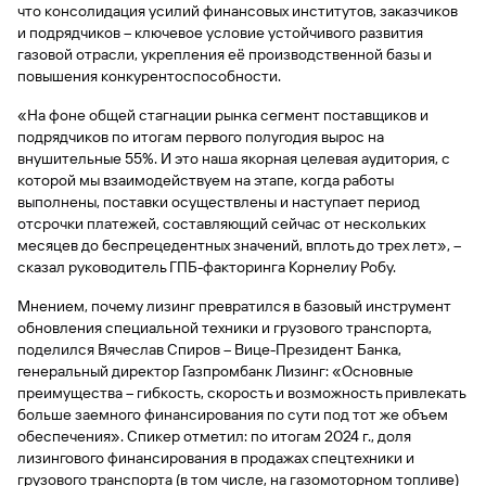
быть
специальные
что консолидация усилий финансовых институтов, заказчиков
сайту
сервисы
по
Отчет о
инкассация
оплата
полезно
Отделения
Открыть
Отчет о
предложения
«Копии
и подрядчиков – ключевое условие устойчивого развития
сайту
кредитной
с Moniron
таможенных
банка
брокерский
кредитной
Кредитный
Gazprom
Вклады
документов»
газовой отрасли, укрепления её производственной базы и
истории
платежей
Часто
счет
истории
рейтинг
Pay
и «Справки»
Вклады
повышения конкурентоспособности.
Газпром
задаваемые
Онлайн-
Банкоматы
Бонус
вопросы
Станьте
касса 3 в 1 с
«На фоне общей стагнации рынка сегмент поставщиков и
Брокерское
Кредитный
Отчет о
Интернет-
«Плюс»
Быстрый
партнером
эквайрингом
обслуживание
подрядчиков по итогам первого полугодия вырос на
Быстрый
помощник
кредитной
банк
поиск
Калькулятор
Курсы
внушительные 55%. И это наша якорная целевая аудитория, с
истории
поиск
по
Может
Информация
вкладов
валют
которой мы взаимодействуем на этапе, когда работы
по
Инвестиционные
Мобильное
сайту
быть
для
Быстрый
выполнены, поставки осуществлены и наступает период
сайту
Быстрый
продукты
Станьте
приложение
полезно
держателей
поиск
отсрочки платежей, составляющий сейчас от нескольких
доверительного
поиск
Вклады
партнером
карт
по
Быстрый
Вклады
месяцев до беспрецедентных значений, вплоть до трех лет», –
управления
по
115-ФЗ
сайту
GPB-
поиск
сказал руководитель ГПБ-факторинга Корнелиу Робу.
сайту
Партнерам
для
i-
по
Дополнительная
малого
Вклады
Налоговый
Trade
Мнением, почему лизинг превратился в базовый инструмент
сайту
карта-стикер
Вклады
Информация
бизнеса
вычет
обновления специальной техники и грузового транспорта,
для
Вклады
поделился Вячеслав Спиров – Вице-Президент Банка,
партнеров
GorodPay
Банки-
115-ФЗ
генеральный директор Газпромбанк Лизинг: «Основные
партнеры
Быстрый
для
преимущества – гибкость, скорость и возможность привлекать
Открыть
поиск
среднего
больше заемного финансирования по сути под тот же объем
Быстрый
брокерский
Gazprom
бизнеса
по
обеспечения». Спикер отметил: по итогам 2024 г., доля
поиск
счет
Pay
сайту
лизингового финансирования в продажах спецтехники и
по
грузового транспорта (в том числе, на газомоторном топливе)
Офисы