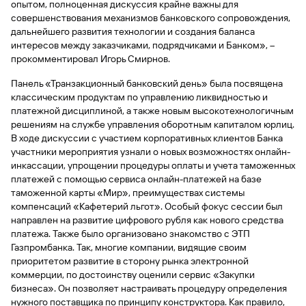
опытом, полноценная дискуссия крайне важны для
совершенствования механизмов банковского сопровождения,
дальнейшего развития технологии и создания баланса
интересов между заказчиками, подрядчиками и Банком», –
прокомментировал Игорь Смирнов.
Панель «Транзакционный банковский день» была посвящена
классическим продуктам по управлению ликвидностью и
платежной дисциплиной, а также новым высокотехнологичным
решениям на службе управления оборотным капиталом юрлиц.
В ходе дискуссии с участием корпоративных клиентов Банка
участники мероприятия узнали о новых возможностях онлайн-
инкассации, упрощении процедуры оплаты и учета таможенных
платежей с помощью сервиса онлайн-платежей на базе
таможенной карты «Мир», преимуществах системы
компенсаций «Кафетерий льгот». Особый фокус сессии был
направлен на развитие цифрового рубля как нового средства
платежа. Также было организовано знакомство с ЭТП
Газпромбанка. Так, многие компании, видящие своим
приоритетом развитие в сторону рынка электронной
коммерции, по достоинству оценили сервис «Закупки
бизнеса». Он позволяет настраивать процедуру определения
нужного поставщика по принципу конструктора. Как правило,