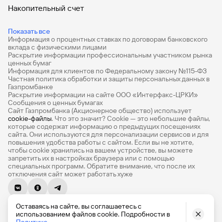
Накопительный счет
Дебетовые карты
Показать все
Информация о процентных ставках по договорам банковского
Дебетовые карты с бесплатным обслуживанием
вклада с физическими лицами
Раскрытие информации профессиональным участником рынка
Все накопительные счета
ценных бумаг
Информация для клиентов по Федеральному закону №115-ФЗ
Банковские вклады на 3 месяца
Частная политика обработки и защиты персональных данных в
Газпромбанке
Раскрытие информации на сайте ООО «Интерфакс-ЦРКИ»
Вклады с высоким процентом
Сообщения о ценных бумагах
Сайт Газпромбанка (Акционерное общество) использует
Калькулятор вкладов
cookie-файлы
. Что это значит? Сookie — это небольшие файлы,
которые содержат информацию о предыдущих посещениях
Виртуальные карты
сайта. Они используются для персонализации сервисов и для
повышения удобства работы с сайтом. Если вы не хотите,
Премиум
чтобы сookie хранились на вашем устройстве, вы можете
запретить их в настройках браузера или с помощью
специальных программ. Обратите внимание, что после их
Private
отключения сайт может работать хуже
РКО
© 1990-2026, Банк ГПБ (АО) Генеральная лицензия Банка
ВЭД
Оставаясь на сайте, вы соглашаетесь с
России № 354
использованием файлов cookie. Подробности в
English version
Политике