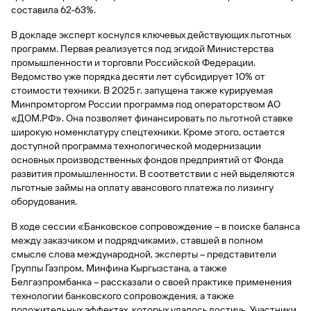
сайту
Вклады
Брокер-
составила 62-63%.
Федеральный
обслуживания
клиент
закон №115-
юридических
Вклады
В докладе эксперт коснулся ключевых действующих льготных
ФЗ
лиц
программ. Первая реализуется под эгидой Министерства
Дистанционные
промышленности и торговли Российской Федерации.
сервисы
Как не
Документы
Ведомство уже порядка десяти лет субсидирует 10% от
попасться
для
стоимости техники. В 2025 г. запущена также курируемая
мошенникам?
открытия
Стать
Минпромторгом России программа под операторством АО
счета
клиентом
«ДОМ.РФ». Она позволяет финансировать по льготной ставке
Газпромбанка
Помощь по
широкую номенклатуру спецтехники. Кроме этого, остается
онлайн
действующему
доступной программа технологической модернизации
Быстрый
кредиту
основных производственных фондов предприятий от Фонда
поиск
Открытый
развития промышленности. В соответствии с ней выделяются
по
API
Оформить
льготные займы на оплату авансового платежа по лизингу
сайту
курсов
страхование
оборудования.
валют и
карты
Вклады
металлов
В ходе сессии «Банковское сопровождение – в поиске баланса
онлайн
между заказчиком и подрядчиками», ставшей в полном
смысле слова международной, эксперты – представители
Оператор
Быстрый
Группы Газпром, Минфина Кыргызстана, а также
электронных
поиск
Белгазпромбанка – рассказали о своей практике применения
денежных
по
технологии банковского сопровождения, а также
средств
сайту
положительных эффектах, которых удалось достичь. Участники