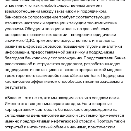
отметили, что, как и любой существенный элемент
Вклады
взаимоотношений между заказчиком и подрядчиком,
Быстрый
банковское сопровождение требует соответствующих
поиск
«тонких» настроек и адаптации к текущим экономическим
по
условиям. Обсудили новации и планы по дальнейшему
сайту
совершенствованию технологии – внедрение юридически
Вклады
значимого ЭДО, применение искусственного интеллекта,
развитие цифровых сервисов, повышение глубины аналитики
информации, предоставляемой заказчику и подрядчикам
благодаря банковскому сопровождению. Представители Банка
рассказали об инструментах поддержки, разработанных для
подрядчиков и поставщиков, а также о предлагаемой модели
трехстороннего взаимодействия: «Заказчик-Банк-Подрядчик»
как наиболее эффективном способе достижения ожидаемого
результата.
«Баланс – это не то, что мы находим, а то, что создаем сами.
Именно этот акцент мы задали сегодня. Если говорить о
корпоративном секторе, то банковское сопровождение на
сегодняшний день наиболее широко и системно применяется
именно предприятиями нефтегазовой отрасли. Поэтому такой
открытый и интенсивный обмен мнениями, практическим