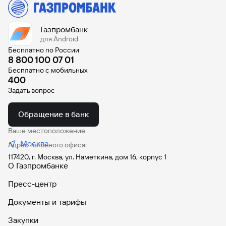
сайту
Вклады
Брокер-
Федеральный
обслуживания
клиент
закон №115-
юридических
Вклады
ФЗ
лиц
Газпромбанк
Дистанционные
для Android
сервисы
Бесплатно по России
Как не
Документы
8 800 100 07 01
попасться
для
мошенникам?
открытия
Бесплатно с мобильных
Стать
400
счета
клиентом
Задать вопрос
Газпромбанка
Помощь по
онлайн
действующему
Быстрый
кредиту
Обращение в банк
поиск
Открытый
по
Ваше местоположение
API
Оформить
сайту
Москва
курсов
Адрес головного офиса:
страхование
валют и
карты
117420, г. Москва, ул. Наметкина, дом 16, корпус 1
Вклады
металлов
онлайн
О Газпромбанке
Пресс-центр
Оператор
Быстрый
электронных
Документы и тарифы
поиск
денежных
по
средств
Закупки
сайту