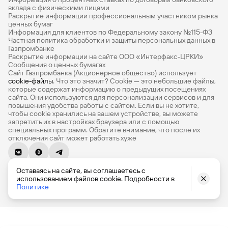
Дебетовые карты с бесплатным обслуживанием
вклада с физическими лицами
Раскрытие информации профессиональным участником рынка
Все накопительные счета
ценных бумаг
Информация для клиентов по Федеральному закону №115-ФЗ
Банковские вклады на 3 месяца
Частная политика обработки и защиты персональных данных в
Газпромбанке
Раскрытие информации на сайте ООО «Интерфакс-ЦРКИ»
Вклады с высоким процентом
Сообщения о ценных бумагах
Сайт Газпромбанка (Акционерное общество) использует
Калькулятор вкладов
cookie-файлы
. Что это значит? Сookie — это небольшие файлы,
которые содержат информацию о предыдущих посещениях
Виртуальные карты
сайта. Они используются для персонализации сервисов и для
повышения удобства работы с сайтом. Если вы не хотите,
Премиум
чтобы сookie хранились на вашем устройстве, вы можете
запретить их в настройках браузера или с помощью
специальных программ. Обратите внимание, что после их
Private
отключения сайт может работать хуже
РКО
© 1990-2026, Банк ГПБ (АО) Генеральная лицензия Банка
ВЭД
Оставаясь на сайте, вы соглашаетесь с
России № 354
использованием файлов cookie. Подробности в
English version
Депозиты для бизнеса
Политике
Эквайринг
Кредитные карты
Карты
Кредиты
Накопления