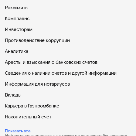
Реквизиты
Вклады
Быстрый
Комплаенс
поиск
по
Инвесторам
сайту
Противодействие коррупции
Вклады
Аналитика
Аресты и взыскания с банковских счетов
Сведения о наличии счетов и другой информации
Информация для нотариусов
Вклады
Карьера в Газпромбанке
Накопительный счет
Дебетовые карты
Показать все
Информация о процентных ставках по договорам банковского