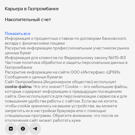
Карьера в Газпромбанке
Накопительный счет
Дебетовые карты
Показать все
Информация о процентных ставках по договорам банковского
Дебетовые карты с бесплатным обслуживанием
вклада с физическими лицами
Раскрытие информации профессиональным участником рынка
Все накопительные счета
ценных бумаг
Информация для клиентов по Федеральному закону №115-ФЗ
Банковские вклады на 3 месяца
Частная политика обработки и защиты персональных данных в
Газпромбанке
Раскрытие информации на сайте ООО «Интерфакс-ЦРКИ»
Вклады с высоким процентом
Сообщения о ценных бумагах
Сайт Газпромбанка (Акционерное общество) использует
Калькулятор вкладов
cookie-файлы
. Что это значит? Сookie — это небольшие файлы,
которые содержат информацию о предыдущих посещениях
Виртуальные карты
сайта. Они используются для персонализации сервисов и для
повышения удобства работы с сайтом. Если вы не хотите,
Премиум
чтобы сookie хранились на вашем устройстве, вы можете
запретить их в настройках браузера или с помощью
специальных программ. Обратите внимание, что после их
Private
отключения сайт может работать хуже
РКО