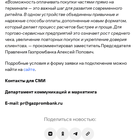
быть
«Возможность оплачивать покупки частями прямо на
специальные
сайту
сервисы
по
Отчет о
инкассация
оплата
полезно
Отделения
Открыть
Отчет о
терминале — это важный шаг для развития современного
предложения
«Копии
сайту
кредитной
с Moniron
таможенных
банка
брокерский
кредитной
Кредитный
Gazprom
Вклады
ритейла. В одном устройстве объединены привычные и
документов»
истории
платежей
Часто
счет
истории
рейтинг
Pay
надежные способы оплаты, дополненные новым форматом,
и «Справки»
Вклады
Газпром
задаваемые
Онлайн-
который делает процесс расчетов быстрее и проще. Для
Банкоматы
Бонус
вопросы
Станьте
касса 3 в 1 с
торгово-сервисных предприятий это означает рост среднего
Брокерское
Кредитный
Отчет о
Интернет-
«Плюс»
Быстрый
партнером
эквайрингом
обслуживание
чека, увеличение повторных покупок и укрепление доверия
Быстрый
помощник
кредитной
банк
поиск
Калькулятор
Курсы
клиентов»,
— прокомментировал заместитель Председателя
истории
поиск
по
Может
Информация
вкладов
валют
Правления Газпромбанка Алексей Попович.
по
Инвестиционные
Мобильное
сайту
быть
для
Быстрый
сайту
Быстрый
продукты
Станьте
приложение
полезно
держателей
поиск
Подробные условия и форму заявки на подключение можно
доверительного
поиск
Вклады
партнером
карт
по
найти на
Быстрый
сайте
Вклады
.
управления
по
115-ФЗ
сайту
GPB-
поиск
сайту
Партнерам
для
Контакты для СМИ
i-
по
Дополнительная
малого
Вклады
Налоговый
Trade
сайту
карта-стикер
Вклады
Информация
бизнеса
Департамент коммуникаций и маркетинга
вычет
для
Вклады
партнеров
GorodPay
E-mail:
Банки-
pr@gazprombank.ru
115-ФЗ
партнеры
Быстрый
для
Открыть
поиск
среднего
Поделиться новостью:
Быстрый
брокерский
Gazprom
бизнеса
по
поиск
счет
Pay
сайту
по
Офисы