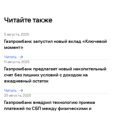
сайту
Вклады
Брокер-
Федеральный
обслуживания
клиент
закон №115-
юридических
Вклады
ФЗ
лиц
Читайте также
Дистанционные
сервисы
Как не
Документы
попасться
для
5 августа, 2025
мошенникам?
открытия
Стать
счета
Газпромбанк запустил новый вклад «Ключевой
клиентом
Газпромбанка
Помощь по
момент»
онлайн
действующему
Быстрый
кредиту
Читать
поиск
11 августа, 2025
Открытый
по
API
Оформить
Газпромбанк предлагает новый накопительный
сайту
курсов
страхование
счет без лишних условий с доходом на
валют и
карты
Вклады
ежедневный остаток
металлов
онлайн
Читать
Оператор
25 августа, 2025
Быстрый
электронных
Газпромбанк внедрил технологию приема
поиск
денежных
по
платежей по СБП между физическими и
средств
сайту