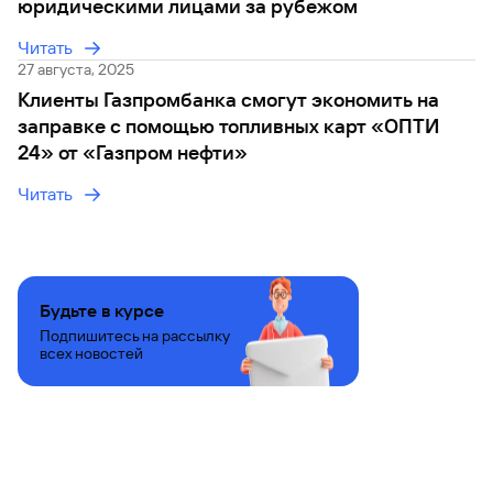
юридическими лицами за рубежом
Вклады
Читать
Быстрый
27 августа, 2025
поиск
по
Клиенты Газпромбанка смогут экономить на
сайту
заправке с помощью топливных карт «ОПТИ
24» от «Газпром нефти»
Вклады
Читать
Будьте в курсе
Подпишитесь на рассылку
всех новостей