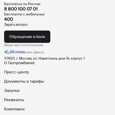
сайту
Вклады
Брокер-
Федеральный
обслуживания
Бесплатно по России
клиент
8 800 100 07 01
закон №115-
юридических
Вклады
ФЗ
лиц
Бесплатно с мобильных
400
Дистанционные
Задать вопрос
сервисы
Как не
Документы
попасться
для
мошенникам?
открытия
Обращение в банк
Стать
счета
клиентом
Ваше местоположение
Газпромбанка
Помощь по
Москва
онлайн
Адрес головного офиса:
действующему
Быстрый
кредиту
117420, г. Москва, ул. Наметкина, дом 16, корпус 1
поиск
О Газпромбанке
Открытый
по
API
Оформить
сайту
Пресс-центр
курсов
страхование
валют и
карты
Вклады
Документы и тарифы
металлов
онлайн
Закупки
Оператор
Быстрый
Реквизиты
электронных
поиск
денежных
Комплаенс
по
средств
сайту