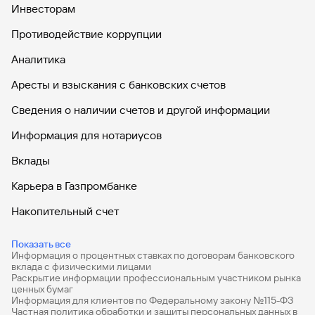
Инвесторам
Вклады
Быстрый
Противодействие коррупции
поиск
Аналитика
по
сайту
Аресты и взыскания с банковских счетов
Вклады
Сведения о наличии счетов и другой информации
Информация для нотариусов
Вклады
Карьера в Газпромбанке
Накопительный счет
Дебетовые карты
Показать все
Информация о процентных ставках по договорам банковского
Дебетовые карты с бесплатным обслуживанием
вклада с физическими лицами
Раскрытие информации профессиональным участником рынка
Все накопительные счета
ценных бумаг
Информация для клиентов по Федеральному закону №115-ФЗ
Банковские вклады на 3 месяца
Частная политика обработки и защиты персональных данных в