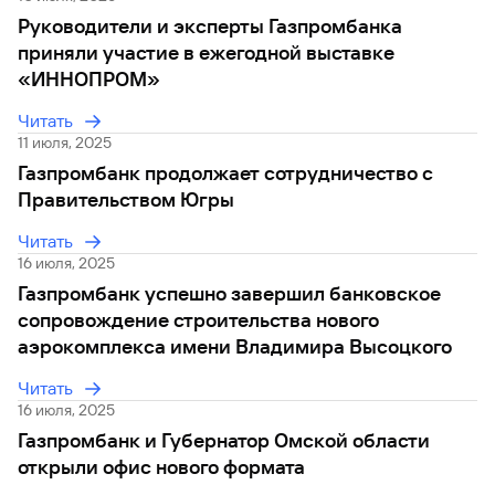
сайту
Вклады
Брокер-
Федеральный
обслуживания
Руководители и эксперты Газпромбанка
клиент
закон №115-
юридических
Вклады
приняли участие в ежегодной выставке
ФЗ
лиц
«ИННОПРОМ»
Дистанционные
сервисы
Как не
Документы
Читать
попасться
для
11 июля, 2025
мошенникам?
открытия
Стать
Газпромбанк продолжает сотрудничество с
счета
клиентом
Правительством Югры
Газпромбанка
Помощь по
онлайн
действующему
Читать
Быстрый
кредиту
поиск
16 июля, 2025
Открытый
по
Газпромбанк успешно завершил банковское
API
Оформить
сайту
курсов
сопровождение строительства нового
страхование
валют и
карты
аэрокомплекса имени Владимира Высоцкого
Вклады
металлов
онлайн
Читать
16 июля, 2025
Оператор
Быстрый
электронных
Газпромбанк и Губернатор Омской области
поиск
денежных
открыли офис нового формата
по
средств
сайту