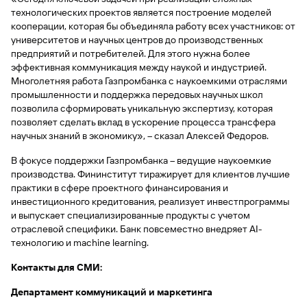
быть
специальные
сайту
сервисы
по
Отчет о
инкассация
оплата
технологических проектов является построение моделей
полезно
Отделения
Открыть
Отчет о
предложения
«Копии
сайту
кредитной
с Moniron
таможенных
кооперации, которая бы объединяла работу всех участников: от
банка
брокерский
кредитной
Кредитный
Gazprom
Вклады
документов»
истории
платежей
Часто
университетов и научных центров до производственных
счет
истории
рейтинг
Pay
и «Справки»
Вклады
Газпром
задаваемые
предприятий и потребителей. Для этого нужна более
Онлайн-
Банкоматы
Бонус
вопросы
эффективная коммуникация между наукой и индустрией.
Станьте
касса 3 в 1 с
Брокерское
Кредитный
Отчет о
Интернет-
«Плюс»
Быстрый
Многолетняя работа Газпромбанка с наукоемкими отраслями
партнером
эквайрингом
обслуживание
Быстрый
помощник
кредитной
банк
поиск
промышленности и поддержка передовых научных школ
Калькулятор
Курсы
истории
поиск
по
Может
позволила сформировать уникальную экспертизу, которая
Информация
вкладов
валют
по
Инвестиционные
Мобильное
сайту
быть
позволяет сделать вклад в ускорение процесса трансфера
для
Быстрый
сайту
Быстрый
продукты
Станьте
приложение
полезно
научных знаний в экономику», – сказал Алексей Федоров.
держателей
поиск
доверительного
поиск
Вклады
партнером
карт
по
Быстрый
Вклады
управления
по
В фокусе поддержки Газпромбанка – ведущие наукоемкие
115-ФЗ
сайту
GPB-
поиск
сайту
Партнерам
производства. Фининститут тиражирует для клиентов лучшие
для
i-
по
Дополнительная
малого
практики в сфере проектного финансирования и
Вклады
Налоговый
Trade
сайту
карта-стикер
Вклады
Информация
бизнеса
инвестиционного кредитования, реализует инвестпрограммы
вычет
для
и выпускает специализированные продукты с учетом
Вклады
партнеров
GorodPay
Банки-
отраслевой специфики. Банк повсеместно внедряет AI-
115-ФЗ
партнеры
технологию и machine learning.
Быстрый
для
Открыть
поиск
среднего
Быстрый
Контакты для СМИ:
брокерский
Gazprom
бизнеса
по
поиск
счет
Pay
сайту
Департамент коммуникаций и маркетинга
по
Офисы