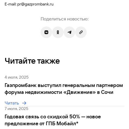
сайту
Вклады
Брокер-
E-mail: pr@gazprombank.ru
Федеральный
обслуживания
клиент
закон №115-
юридических
Вклады
ФЗ
лиц
Поделиться новостью:
Дистанционные
сервисы
Как не
Документы
попасться
для
мошенникам?
открытия
Стать
счета
клиентом
Газпромбанка
Помощь по
онлайн
Читайте также
действующему
Быстрый
кредиту
поиск
Открытый
по
API
4 июля, 2025
Оформить
сайту
курсов
страхование
Газпромбанк выступил генеральным партнером
валют и
карты
Вклады
форума недвижимости «Движение» в Сочи
металлов
онлайн
Читать
Оператор
7 июля, 2025
Быстрый
электронных
Годовая связь со скидкой 50% — новое
поиск
денежных
по
предложение от ГПБ Мобайл*
средств
сайту