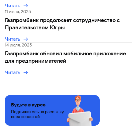
Читать
Вклады
11 июля, 2025
Быстрый
Газпромбанк продолжает сотрудничество с
поиск
по
Правительством Югры
сайту
Читать
Вклады
14 июля, 2025
Газпромбанк обновил мобильное приложение
для предпринимателей
Читать
Будьте в курсе
Подпишитесь на рассылку
всех новостей