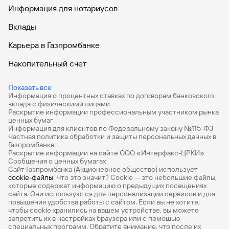
Информация для нотариусов
Вклады
Карьера в Газпромбанке
Накопительный счет
Дебетовые карты
Показать все
Информация о процентных ставках по договорам банковского
Дебетовые карты с бесплатным обслуживанием
вклада с физическими лицами
Раскрытие информации профессиональным участником рынка
Все накопительные счета
ценных бумаг
Информация для клиентов по Федеральному закону №115-ФЗ
Банковские вклады на 3 месяца
Частная политика обработки и защиты персональных данных в
Газпромбанке
Раскрытие информации на сайте ООО «Интерфакс-ЦРКИ»
Вклады с высоким процентом
Сообщения о ценных бумагах
Сайт Газпромбанка (Акционерное общество) использует
Калькулятор вкладов
cookie-файлы
. Что это значит? Сookie — это небольшие файлы,
которые содержат информацию о предыдущих посещениях
Виртуальные карты
сайта. Они используются для персонализации сервисов и для
повышения удобства работы с сайтом. Если вы не хотите,
Премиум
чтобы сookie хранились на вашем устройстве, вы можете
запретить их в настройках браузера или с помощью
специальных программ. Обратите внимание, что после их