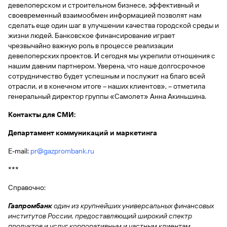
быть
специальные
девелоперском и строительном бизнесе, эффективный и
сайту
сервисы
по
Отчет о
инкассация
оплата
полезно
Отделения
Открыть
Отчет о
предложения
«Копии
своевременный взаимообмен информацией позволят нам
сайту
кредитной
с Moniron
таможенных
банка
брокерский
кредитной
Кредитный
Gazprom
Вклады
документов»
сделать еще один шаг в улучшении качества городской среды и
истории
платежей
Часто
счет
истории
рейтинг
Pay
и «Справки»
Вклады
жизни людей. Банковское финансирование играет
Газпром
задаваемые
Онлайн-
Банкоматы
чрезвычайно важную роль в процессе реализации
Бонус
вопросы
Станьте
касса 3 в 1 с
Брокерское
девелоперских проектов. И сегодня мы укрепили отношения с
Кредитный
Отчет о
Интернет-
«Плюс»
Быстрый
партнером
эквайрингом
обслуживание
Быстрый
помощник
кредитной
банк
нашим давним партнером. Уверена, что наше долгосрочное
поиск
Калькулятор
Курсы
истории
поиск
сотрудничество будет успешным и послужит на благо всей
по
Может
Информация
вкладов
валют
по
отрасли, и в конечном итоге – наших клиентов», – отметила
Инвестиционные
Мобильное
сайту
быть
для
Быстрый
сайту
генеральный директор группы «Самолет» Анна Акиньшина.
Быстрый
продукты
Станьте
приложение
полезно
держателей
поиск
доверительного
поиск
Вклады
партнером
карт
по
Быстрый
Вклады
Контакты для СМИ:
управления
по
115-ФЗ
сайту
GPB-
поиск
сайту
Партнерам
для
i-
Департамент коммуникаций и маркетинга
по
Дополнительная
малого
Вклады
Налоговый
Trade
сайту
карта-стикер
Вклады
Информация
бизнеса
вычет
E-mail:
pr@gazprombank.ru
для
Вклады
партнеров
GorodPay
Банки-
***
115-ФЗ
партнеры
Быстрый
для
Справочно:
Открыть
поиск
среднего
Быстрый
брокерский
Gazprom
бизнеса
по
Газпромбанк
один из крупнейших универсальных финансовых
поиск
счет
Pay
сайту
институтов России, предоставляющий широкий спектр
по
Офисы
продуктов и услуг корпоративным и частным клиентам,