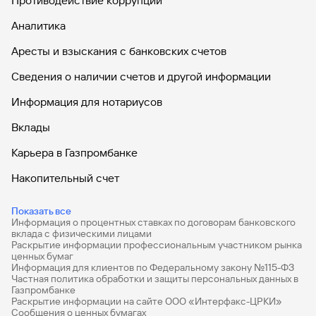
Противодействие коррупции
Аналитика
Аресты и взыскания с банковских счетов
Сведения о наличии счетов и другой информации
Информация для нотариусов
Вклады
Карьера в Газпромбанке
Накопительный счет
Дебетовые карты
Показать все
Информация о процентных ставках по договорам банковского
Дебетовые карты с бесплатным обслуживанием
вклада с физическими лицами
Раскрытие информации профессиональным участником рынка
Все накопительные счета
ценных бумаг
Информация для клиентов по Федеральному закону №115-ФЗ
Банковские вклады на 3 месяца
Частная политика обработки и защиты персональных данных в
Газпромбанке
Раскрытие информации на сайте ООО «Интерфакс-ЦРКИ»
Вклады с высоким процентом
Сообщения о ценных бумагах