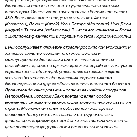
сайту
Вклады
Брокер-
Федеральный
обслуживания
финансовым институтам, институциональным и частным
клиент
закон №115-
юридических
Вклады
инвесторам. Общее число точек продаж в России превышает
ФЗ
лиц
480. Банк также имеет представительства в Астане
Дистанционные
(Казахстан), Пекине (Китай), Улан-Баторе (Монголия), Нью-Дели
сервисы
(Индия) и Ташкенте (Узбекистан). В числе его клиентов — более
Как не
Документы
5 миллионов физических и порядка 196 тысяч юридических лиц.
попасться
для
мошенникам?
открытия
Стать
Банк обслуживает ключевые отрасли российской экономики и
счета
клиентом
занимает сильные позиции на отечественном и
Газпромбанка
Помощь по
международном финансовых рынках, являясь одним из
онлайн
действующему
российских лидеров по организации и андеррайтингу выпусков
Быстрый
кредиту
корпоративных облигаций, управлению активами, в сфере
поиск
Открытый
частного банковского обслуживания, корпоративного
по
API
Оформить
финансирования и других областях инвестиционного банкинга.
сайту
курсов
страхование
Проектное финансирование – один из важнейших продуктов
валют и
карты
Вклады
Газпромбанка, которому Банк всегда уделяет особое
металлов
онлайн
внимание, понимая его важность для экономического развития
страны. Многолетний опыт и собственная экспертиза
Оператор
позволяет Банку гибко выстраивать сотрудничество с
Быстрый
электронных
девелоперами, формируя портфель качественных лимитов на
поиск
денежных
цели реализации федеральных и региональных проектов.
по
средств
сайту