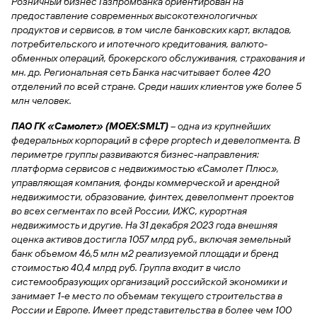
Розничный бизнес Газпромбанка ориентирован на
предоставление современных высокотехнологичных
Вклады
продуктов и сервисов, в том числе банковских карт, вкладов,
Быстрый
потребительского и ипотечного кредитования, валюто-
поиск
обменных операций, брокерского обслуживания, страхования и
по
мн. др. Региональная сеть Банка насчитывает более 420
сайту
отделений по всей стране. Среди наших клиентов уже более 5
Вклады
млн человек.
ПАО ГК «Самолет» (MOEX:SMLT)
– одна из крупнейших
федеральных корпораций в сфере proptech и девелопмента. В
периметре группы развиваются бизнес-направления:
платформа сервисов с недвижимостью «Самолет Плюс»,
управляющая компания, фонды коммерческой и арендной
недвижимости, образование, финтех, девелопмент проектов
во всех сегментах по всей России, ИЖС, курортная
недвижимость и другие. На 31 декабря 2023 года внешняя
оценка активов достигла 1057 млрд руб., включая земельный
банк объемом 46,5 млн м2 реализуемой площади и бренд
стоимостью 40,4 млрд руб. Группа входит в число
системообразующих организаций российской экономики и
занимает 1-е место по объемам текущего строительства в
России и Европе. Имеет представительства в более чем 100