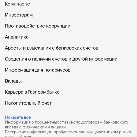
Комплаенс
Инвесторам
Противодействие коррупции
Аналитика
Аресты и взыскания с банковских счетов
Сведения о наличии счетов и другой информации
Информация для нотариусов
Вклады
Карьера в Газпромбанке
Накопительный счет
Дебетовые карты
Показать все
Информация о процентных ставках по договорам банковского
Дебетовые карты с бесплатным обслуживанием
вклада с физическими лицами
Раскрытие информации профессиональным участником рынка
Все накопительные счета
ценных бумаг