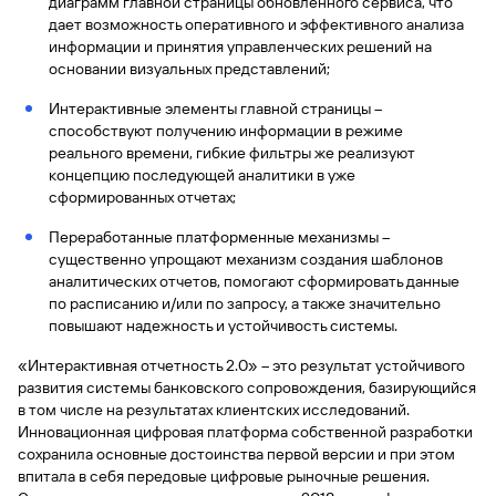
быть
диаграмм главной страницы обновленного сервиса, что
специальные
сайту
сервисы
по
Отчет о
инкассация
оплата
полезно
Отделения
Открыть
дает возможность оперативного и эффективного анализа
Отчет о
предложения
«Копии
сайту
кредитной
с Moniron
таможенных
банка
брокерский
информации и принятия управленческих решений на
кредитной
Кредитный
Gazprom
Вклады
документов»
истории
платежей
Часто
счет
основании визуальных представлений;
истории
рейтинг
Pay
и «Справки»
Вклады
Газпром
задаваемые
Онлайн-
Банкоматы
Бонус
вопросы
Интерактивные элементы главной страницы –
Станьте
касса 3 в 1 с
Брокерское
Кредитный
Отчет о
Интернет-
«Плюс»
Быстрый
способствуют получению информации в режиме
партнером
эквайрингом
обслуживание
Быстрый
помощник
кредитной
банк
поиск
реального времени, гибкие фильтры же реализуют
Калькулятор
Курсы
истории
поиск
по
Может
концепцию последующей аналитики в уже
Информация
вкладов
валют
по
Инвестиционные
Мобильное
сайту
быть
сформированных отчетах;
для
Быстрый
сайту
Быстрый
продукты
Станьте
приложение
полезно
держателей
поиск
доверительного
поиск
Вклады
партнером
Переработанные платформенные механизмы –
карт
по
Быстрый
Вклады
управления
по
существенно упрощают механизм создания шаблонов
115-ФЗ
сайту
GPB-
поиск
сайту
Партнерам
для
аналитических отчетов, помогают сформировать данные
i-
по
Дополнительная
малого
по расписанию и/или по запросу, а также значительно
Вклады
Налоговый
Trade
сайту
карта-стикер
Вклады
Информация
бизнеса
повышают надежность и устойчивость системы.
вычет
для
Вклады
партнеров
GorodPay
«Интерактивная отчетность 2.0» – это результат устойчивого
Банки-
115-ФЗ
партнеры
развития системы банковского сопровождения, базирующийся
Быстрый
для
в том числе на результатах клиентских исследований.
Открыть
поиск
среднего
Быстрый
Инновационная цифровая платформа собственной разработки
брокерский
Gazprom
бизнеса
по
поиск
сохранила основные достоинства первой версии и при этом
счет
Pay
сайту
по
впитала в себя передовые цифровые рыночные решения.
Офисы