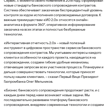
сайту
Сервис, с момента своего появления в 2018 году, сформировал
Вклады
Брокер-
Федеральный
обслуживания
новые стандарты банковского сопровождения контрактов.
клиент
закон №115-
юридических
Вклады
Система обеспечивает заказчикам беспрецедентный уровень
ФЗ
лиц
контроля за ходом исполнения сопровождаемых договоров. К
Дистанционные
важным преимуществам «ИО 2.0» относятся онлайн-
сервисы
Как не
Документы
аналитика в формате 360°, оперативное информирование
попасться
для
заказчика на всех этапах и полностью безбумажные
мошенникам?
открытия
технологии.
Стать
счета
клиентом
«Интерактивная отчетность 2.0» – новый полезный
Газпромбанка
Помощь по
инструмент в цифровом пространстве сервисов банковского
онлайн
действующему
Быстрый
сопровождения контрактов. Мы учитываем интересы каждого
кредиту
поиск
клиента и особенности каждого проекта, находящегося на
Открытый
по
сопровождении, создаем гибкие удобные механизмы,
API
Оформить
сайту
отвечающие запросам всех участников процесса. Планируем и
курсов
страхование
дальше совершенствовать технологии, которые приносят
валют и
карты
Вклады
пользу нашим клиентам», – сказал Первый Вице-Президент
металлов
онлайн
Газпромбанка Олег Мельников.
Оператор
«Бизнес банковского сопровождения продолжает расти, и с
Быстрый
электронных
каждым днем перед нами возникают новые задачи. Мы
поиск
денежных
последовательно развиваем платформу банковского
по
средств
сопровождения, внедряем современные технологии и создаем
сайту