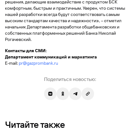
решения, делающие взаимодействие с продуктом БСК
комфортным, быстрым и практичным. Уверен, что системы
Вклады
Быстрый
нашей разработки всегда будут соответствовать самым
поиск
высоким стандартам качества и надежности», – отметил
по
начальник Департамента разработки общебанковских и
сайту
собственных платформенных решений Банка Николай
Рогачевский.
Вклады
Контакты для СМИ:
Департамент коммуникаций и маркетинга
E-mail:
pr@gazprombank.ru
Поделиться новостью:
Читайте также