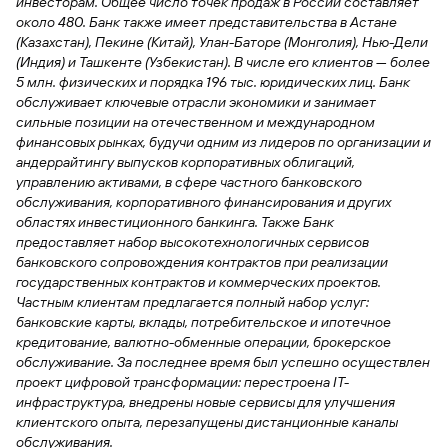
сайту
инвесторам. Общее число точек продаж в России составляет
Вклады
Брокер-
Федеральный
обслуживания
около 480. Банк также имеет представительства в Астане
клиент
закон №115-
юридических
Вклады
(Казахстан), Пекине (Китай), Улан-Баторе (Монголия), Нью-Дели
ФЗ
лиц
(Индия) и Ташкенте (Узбекистан). В числе его клиентов — более
Дистанционные
5 млн. физических и порядка 196 тыс. юридических лиц. Банк
сервисы
Как не
Документы
обслуживает ключевые отрасли экономики и занимает
попасться
для
сильные позиции на отечественном и международном
мошенникам?
открытия
финансовых рынках, будучи одним из лидеров по организации и
Стать
счета
андеррайтингу выпусков корпоративных облигаций,
клиентом
Газпромбанка
управлению активами, в сфере частного банковского
Помощь по
онлайн
обслуживания, корпоративного финансирования и других
действующему
Быстрый
областях инвестиционного банкинга. Также Банк
кредиту
поиск
предоставляет набор высокотехнологичных сервисов
Открытый
по
банковского сопровождения контрактов при реализации
API
Оформить
сайту
государственных контрактов и коммерческих проектов.
курсов
страхование
Частным клиентам предлагается полный набор услуг:
валют и
карты
Вклады
банковские карты, вклады, потребительское и ипотечное
металлов
онлайн
кредитование, валютно-обменные операции, брокерское
обслуживание. За последнее время был успешно осуществлен
Оператор
проект цифровой трансформации: перестроена IT-
Быстрый
электронных
инфраструктура, внедрены новые сервисы для улучшения
поиск
денежных
клиентского опыта, перезапущены дистанционные каналы
по
средств
обслуживания.
сайту