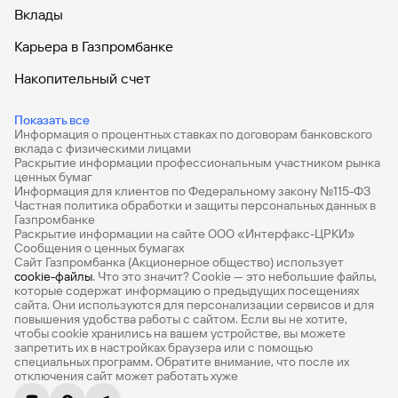
Вклады
Карьера в Газпромбанке
Накопительный счет
Дебетовые карты
Показать все
Информация о процентных ставках по договорам банковского
Дебетовые карты с бесплатным обслуживанием
вклада с физическими лицами
Раскрытие информации профессиональным участником рынка
Все накопительные счета
ценных бумаг
Информация для клиентов по Федеральному закону №115-ФЗ
Банковские вклады на 3 месяца
Частная политика обработки и защиты персональных данных в
Газпромбанке
Раскрытие информации на сайте ООО «Интерфакс-ЦРКИ»
Вклады с высоким процентом
Сообщения о ценных бумагах
Сайт Газпромбанка (Акционерное общество) использует
Калькулятор вкладов
cookie-файлы
. Что это значит? Сookie — это небольшие файлы,
которые содержат информацию о предыдущих посещениях
Виртуальные карты
сайта. Они используются для персонализации сервисов и для
повышения удобства работы с сайтом. Если вы не хотите,
Премиум
чтобы сookie хранились на вашем устройстве, вы можете
запретить их в настройках браузера или с помощью
специальных программ. Обратите внимание, что после их
Private
отключения сайт может работать хуже