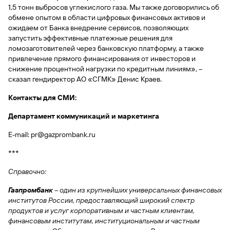
быть
специальные
сайту
сервисы
1,5 тонн выбросов углекислого газа. Мы также договорились об
по
Отчет о
инкассация
оплата
полезно
Отделения
Открыть
Отчет о
предложения
«Копии
обмене опытом в области цифровых финансовых активов и
сайту
кредитной
с Moniron
таможенных
банка
брокерский
кредитной
Кредитный
Gazprom
Вклады
документов»
ожидаем от Банка внедрение сервисов, позволяющих
истории
платежей
Часто
счет
истории
рейтинг
Pay
и «Справки»
Вклады
запустить эффективные платежные решения для
Газпром
задаваемые
Онлайн-
Банкоматы
ломозаготовителей через банковскую платформу, а также
Бонус
вопросы
Станьте
касса 3 в 1 с
Брокерское
Кредитный
Отчет о
Интернет-
«Плюс»
привлечение прямого финансирования от инвесторов и
Быстрый
партнером
эквайрингом
обслуживание
Быстрый
помощник
кредитной
банк
снижение процентной нагрузки по кредитным линиям», –
поиск
Калькулятор
Курсы
истории
поиск
сказал гендиректор АО «СГМК» Денис Краев.
по
Может
Информация
вкладов
валют
по
Инвестиционные
Мобильное
сайту
быть
для
Быстрый
сайту
Контакты для СМИ:
Быстрый
продукты
Станьте
приложение
полезно
держателей
поиск
доверительного
поиск
Вклады
партнером
карт
по
Быстрый
Вклады
Департамент коммуникаций и маркетинга
управления
по
115-ФЗ
сайту
GPB-
поиск
сайту
Партнерам
для
i-
E-mail: pr@gazprombank.ru
по
Дополнительная
малого
Вклады
Налоговый
Trade
сайту
карта-стикер
Вклады
Информация
бизнеса
вычет
***
для
Вклады
партнеров
GorodPay
Банки-
Справочно:
115-ФЗ
партнеры
Быстрый
для
Газпромбанк
– один из крупнейших универсальных финансовых
Открыть
поиск
среднего
Быстрый
институтов России, предоставляющий широкий спектр
брокерский
Gazprom
бизнеса
по
поиск
продуктов и услуг корпоративным и частным клиентам,
счет
Pay
сайту
по
финансовым институтам, институциональным и частным
Офисы