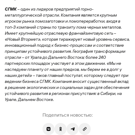
СГМК
– один из лидеров предприятий горно-
Вклады
Быстрый
металлургической отрасли. Компания является крупным
поиск
игроком рынка ломозаготовки и ломопереработки, входя в
по
топ-3 компаний страны по транзиту лома черных металлов.
сайту
Имеет крупнейшую отраслевую франчайзинговую сеть –
«Новый Втормет», которая тиражирует новый уровень сервиса,
Вклады
инновационный подход к бизнес-процессам и соответствие
принципам устойчивого развития. География трансформации
отрасли – от Урала до Дальнего Востока; более 240
партнерских площадок участвует в этом движении. «Мы не
наследуем планету от наших предков, мы берем ее в долг у
наших детей» – таков главный постулат, которому следует при
ведении бизнеса СГМК. Компания вносит существенный вклад
в решение экологических и социальных задач для обеспечения
устойчивого развития в регионах присутствия: в Сибири, на
Урале, Дальнем Востоке.
Поделиться новостью: