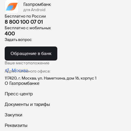
Газпромбанк
Вклады
для Android
Быстрый
Бесплатно по России
поиск
8 800 100 07 01
по
Бесплатно с мобильных
сайту
400
Задать вопрос
Вклады
Обращение в банк
Ваше местоположение
Москва
Адрес головного офиса:
117420, г. Москва, ул. Наметкина, дом 16, корпус 1
О Газпромбанке
Пресс-центр
Документы и тарифы
Закупки
Реквизиты