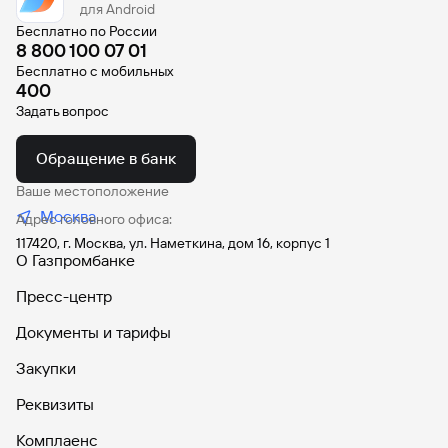
сайту
Вклады
для Android
Брокер-
Федеральный
обслуживания
клиент
Бесплатно по России
закон №115-
юридических
Вклады
8 800 100 07 01
ФЗ
лиц
Бесплатно с мобильных
Дистанционные
400
сервисы
Как не
Документы
Задать вопрос
попасться
для
мошенникам?
открытия
Стать
счета
Обращение в банк
клиентом
Газпромбанка
Помощь по
Ваше местоположение
онлайн
действующему
Москва
Быстрый
Адрес головного офиса:
кредиту
поиск
117420, г. Москва, ул. Наметкина, дом 16, корпус 1
Открытый
по
О Газпромбанке
API
Оформить
сайту
курсов
страхование
Пресс-центр
валют и
карты
Вклады
металлов
онлайн
Документы и тарифы
Закупки
Оператор
Быстрый
электронных
Реквизиты
поиск
денежных
по
средств
Комплаенс
сайту