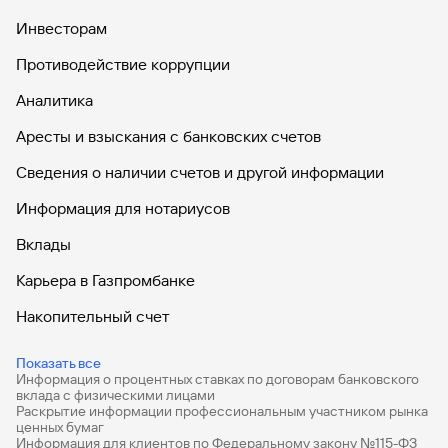
Инвесторам
Вклады
Быстрый
Противодействие коррупции
поиск
по
Аналитика
сайту
Аресты и взыскания с банковских счетов
Вклады
Сведения о наличии счетов и другой информации
Информация для нотариусов
Вклады
Карьера в Газпромбанке
Накопительный счет
Дебетовые карты
Показать все
Информация о процентных ставках по договорам банковского
Дебетовые карты с бесплатным обслуживанием
вклада с физическими лицами
Раскрытие информации профессиональным участником рынка
Все накопительные счета
ценных бумаг
Информация для клиентов по Федеральному закону №115-ФЗ