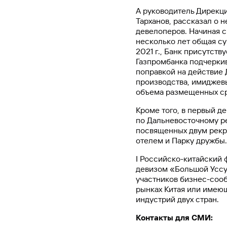
А руководитель Дирекц
Тарханов, рассказал о
девелоперов. Начиная с 
несколько лет общая су
2021 г., Банк присутст
Газпромбанка подчеркив
поправкой на действие 
производства, имиджевы
объема размещенных сре
Кроме того, в первый 
по Дальневосточному р
посвященных двум рекр
отелем и Парку дружбы.
I Российско-китайский 
девизом «Большой Уссу
участников бизнес-сооб
рынках Китая или имеющ
индустрий двух стран.
Контакты для СМИ: