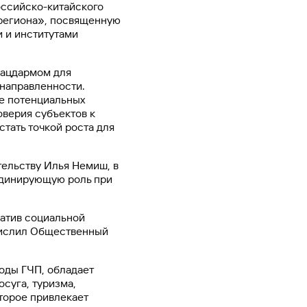
ссийско-китайского
Ваш
 региона», посвященную
персональный
 и институтами
брокер
Газпромбанк
Мобайл
лацдармом для
 направленности.
Мобильный
ке потенциальных
оператор
оверия субъектов к
стать точкой роста для
тельству Илья Немиш, в
рдинирующую роль при
иатив социальной
числил Общественный
оды ГЧП, обладает
суга, туризма,
оторое привлекает