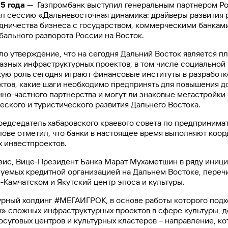
5 года
— Газпромбанк выступил генеральным партнером Ро
ел сессию «Дальневосточная динамика: драйверы развития
дничества бизнеса с государством, коммерческими банками
обального разворота России на Восток.
ло утверждение, что на сегодня Дальний Восток является п
зных инфраструктурных проектов, в том числе социальной
кую роль сегодня играют финансовые институты в разработ
тов, какие шаги необходимо предпринять для повышения д
но-частного партнерства и могут ли знаковые мегастройки 
ческого и туристического развития Дальнего Востока.
едседатель хабаровского краевого совета по предпринима
лове отметил, что банки в настоящее время выполняют коо
 инвестпроектов.
зис, Вице-Президент Банка Марат Мухаметшин в ряду иниц
зуемых кредитной организацией на Дальнем Востоке, пере
-Камчатском и Якутский центр эпоса и культуры.
рный холдинг #МЕГАИГРОК, в основе работы которого подх
 сложных инфраструктурных проектов в сфере культуры, до
осуговых центров и культурных кластеров – направление, к