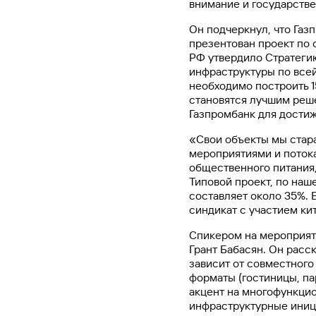
внимание и государстве
Он подчеркнул, что Газ
презентован проект по 
РФ утвердило Стратеги
инфраструктуры по всей
необходимо построить 1
становятся лучшим реше
Газпромбанк для достиж
«Свои объекты мы стара
мероприятиями и поток
общественного питания,
Типовой проект, по наш
составляет около 35%. 
синдикат с участием ки
Спикером на мероприят
Грант Бабасян. Он расс
зависит от совместного
форматы (гостиницы, па
акцент на многофункцио
инфраструктурные иниц