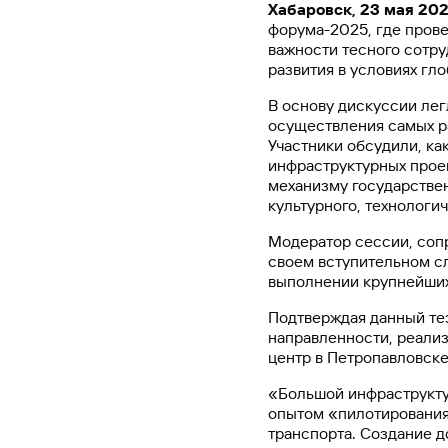
Хабаровск, 23 мая 202
#МЕГАИГРОК
форума-2025, где пров
Инфраструктура и ГЧП
важности тесного сотру
развития в условиях гл
Газпромбанк.Тех
В основу дискуссии лег
Карьера в ИТ большого банка
осуществления самых ра
Участники обсудили, ка
инфраструктурных проек
Gazprom Pay
механизму государствен
Платежи в одно касание
культурного, технологи
Модератор сессии, сопр
GorodPay
своем вступительном с
Приложение для пассажиров
выполнении крупнейших
Подтверждая данный те
направленности, реали
центр в Петропавловске
«Большой инфраструкту
опытом «пилотирования»
транспорта. Создание д