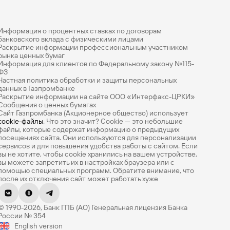
Информация о процентных ставках по договорам
банковского вклада с физическими лицами
Раскрытие информации профессиональным участником
рынка ценных бумаг
Информация для клиентов по Федеральному закону №115-
ФЗ
Частная политика обработки и защиты персональных
данных в Газпромбанке
Раскрытие информации на сайте ООО «Интерфакс-ЦРКИ»
Сообщения о ценных бумагах
Сайт Газпромбанка (Акционерное общество) использует
cookie-файлы
. Что это значит? Сookie — это небольшие
файлы, которые содержат информацию о предыдущих
посещениях сайта. Они используются для персонализации
сервисов и для повышения удобства работы с сайтом. Если
вы не хотите, чтобы сookie хранились на вашем устройстве,
вы можете запретить их в настройках браузера или с
помощью специальных программ. Обратите внимание, что
после их отключения сайт может работать хуже
Оцените эту страницу
© 1990-2026, Банк ГПБ (АО) Генеральная лицензия Банка
Насколько легко вам было найти нужную
России № 354
информацию? Оцените по 5-балльной шкале.
English version