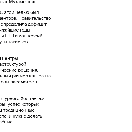
арат Мухаметшин.
 С этой целью был
центров. Правительство
а определила дефицит
лижайшие годы
ты ГЧП и концессий
уты такие как
и центры
аструктурой
ические решения.
льный размер капгранта
отовы рассмотреть
ктурного Холдинга»
ры, успех которых
ом традиционные
та, и нужно делать
табные