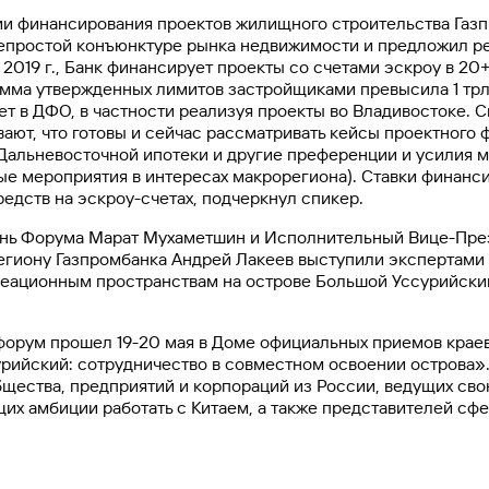
ии финансирования проектов жилищного строительства Газ
 непростой конъюнктуре рынка недвижимости и предложил р
2019 г., Банк финансирует проекты со счетами эскроу в 20+
мма утвержденных лимитов застройщиками превысила 1 трл
вует в ДФО, в частности реализуя проекты во Владивостоке.
ают, что готовы и сейчас рассматривать кейсы проектного 
Дальневосточной ипотеки и другие преференции и усилия м
е мероприятия в интересах макрорегиона). Ставки финанси
дств на эскроу-счетах, подчеркнул спикер.
день Форума Марат Мухаметшин и Исполнительный Вице-Пре
егиону Газпромбанка Андрей Лакеев выступили экспертами 
еационным пространствам на острове Большой Уссурийский
форум прошел 19-20 мая в Доме официальных приемов крае
рийский: сотрудничество в совместном освоении острова»
щества, предприятий и корпораций из России, ведущих сво
их амбиции работать с Китаем, а также представителей сф