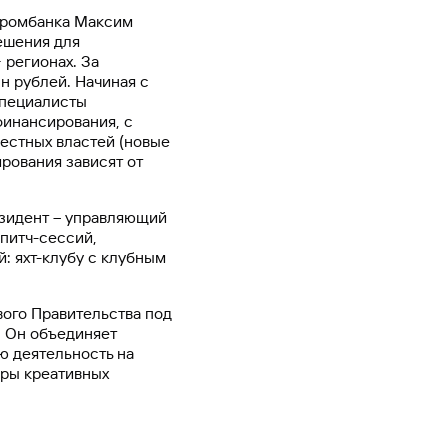
промбанка Максим
ешения для
 регионах. За
н рублей. Начиная с
 Специалисты
финансирования, с
естных властей (новые
рования зависят от
зидент – управляющий
питч-сессий,
: яхт-клубу с клубным
вого Правительства под
. Он объединяет
ю деятельность на
еры креативных