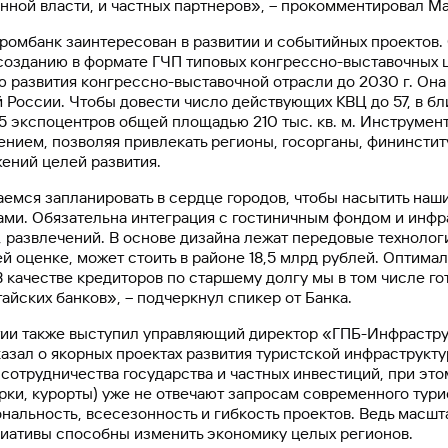
нной власти, и частных партнеров», – прокомментировал М
промбанк заинтересован в развитии и событийных проектов.
созданию в формате ГЧП типовых конгрессно-выставочных 
ю развития конгрессно-выставочной отрасли до 2030 г. Он
 России. Чтобы довести число действующих КВЦ до 57, в б
5 экспоцентров общей площадью 210 тыс. кв. м. Инструмен
нием, позволяя привлекать регионы, госорганы, фининстит
ений целей развития.
емся запланировать в сердце городов, чтобы насытить наш
ами. Обязательна интеграция с гостиничным фондом и инфр
 развлечений. В основе дизайна лежат передовые технолог
ей оценке, может стоить в районе 18,5 млрд рублей. Оптима
В качестве кредиторов по старшему долгу мы в том числе г
тайских банков», – подчеркнул спикер от Банка.
ии также выступил управляющий директор «ГПБ-Инфрастру
казал о якорных проектах развития туристской инфраструкту
 сотрудничества государства и частных инвестиций, при эт
рки, курорты) уже не отвечают запросам современного турис
нальность, всесезонность и гибкость проектов. Ведь масш
иативы способны изменить экономику целых регионов.