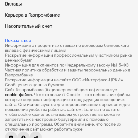
Вклады
Карьера в Газпромбанке
Накопительный счет
Дебетовые карты
Показать все
Информация о процентных ставках по договорам банковского
Дебетовые карты с бесплатным обслуживанием
вклада с физическими лицами
Раскрытие информации профессиональным участником рынка
Все накопительные счета
ценных бумаг
Информация для клиентов по Федеральному закону №115-ФЗ
Банковские вклады на 3 месяца
Частная политика обработки и защиты персональных данных в
Газпромбанке
Раскрытие информации на сайте ООО «Интерфакс-ЦРКИ»
Вклады с высоким процентом
Сообщения о ценных бумагах
Сайт Газпромбанка (Акционерное общество) использует
Калькулятор вкладов
cookie-файлы
. Что это значит? Сookie — это небольшие файлы,
которые содержат информацию о предыдущих посещениях
Виртуальные карты
сайта. Они используются для персонализации сервисов и для
повышения удобства работы с сайтом. Если вы не хотите,
Премиум
чтобы сookie хранились на вашем устройстве, вы можете
запретить их в настройках браузера или с помощью
специальных программ. Обратите внимание, что после их
Private
отключения сайт может работать хуже
РКО