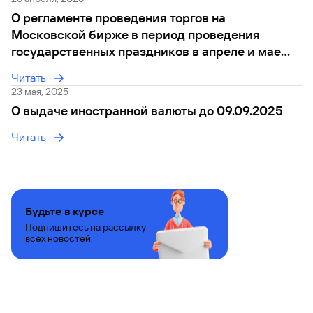
сайту
Вклады
Брокер-
Федеральный
обслуживания
О регламенте проведения торгов на
клиент
закон №115-
юридических
Вклады
Московской бирже в период проведения
ФЗ
лиц
государственных праздников в апреле и мае
Дистанционные
2025 г.
сервисы
Как не
Документы
Читать
попасться
для
23 мая, 2025
мошенникам?
открытия
Стать
О выдаче иностранной валюты до 09.09.2025
счета
клиентом
Газпромбанка
Помощь по
Читать
онлайн
действующему
Быстрый
кредиту
поиск
Открытый
по
API
Оформить
сайту
курсов
страхование
Будьте в курсе
валют и
карты
Вклады
металлов
Подпишитесь на рассылку
онлайн
всех новостей
Оператор
Быстрый
электронных
поиск
денежных
по
средств
сайту