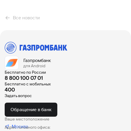
Вклады
Быстрый
Все новости
поиск
по
сайту
Вклады
Газпромбанк
для Android
Бесплатно по России
8 800 100 07 01
Бесплатно с мобильных
400
Задать вопрос
Обращение в банк
Ваше местоположение
Москва
Адрес головного офиса: