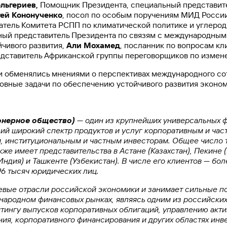
льгериев,
Помощник Президента, специальный представит
ей Кононученко
, посол по особым поручениям МИД Росси
атель Комитета РСПП по климатической политике и углеро
ный представитель Президента по связям с международным
йчивого развития,
Али Мохамед
, посланник по вопросам кл
едставитель Африканской группы переговорщиков по измен
ки обменялись мнениями о перспективах международного со
овные задачи по обеспечению устойчивого развития эконом
онерное общество)
— один из крупнейших универсальных 
ий широкий спектр продуктов и услуг корпоративным и час
, институциональным и частным инвесторам. Общее число 
же имеет представительства в Астане (Казахстан), Пекине (
Индия) и Ташкенте (Узбекистан). В числе его клиентов — бо
96 тысяч юридических лиц.
евые отрасли российской экономики и занимает сильные п
народном финансовых рынках, являясь одним из российских
тингу выпусков корпоративных облигаций, управлению акти
ия, корпоративного финансирования и других областях инв