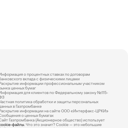
Информация о процентных ставках по договорам
банковского вклада с физическими лицами
Раскрытие информации профессиональным участником
рынка ценных бумаг
Информация для клиентов по Федеральному закону №115-
ФЗ
Частная политика обработки и защиты персональных
данных в Газпромбанке
Раскрытие информации на сайте ООО «Интерфакс-ЦРКИ»
Сообщения о ценных бумагах
Сайт Газпромбанка (Акционерное общество) использует
cookie-файлы
. Что это значит? Сookie — это небольшие