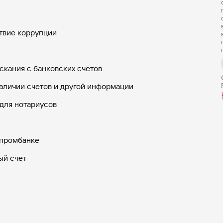
твие коррупции
скания с банковских счетов
аличии счетов и другой информации
для нотариусов
зпромбанке
ый счет
арты
арты с бесплатным обслуживанием
льные счета