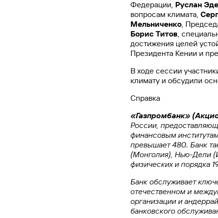
Федерации,
Руслан Эде
вопросам климата,
Серг
Мельниченко
, Председ
Борис Титов
, специаль
достижения целей усто
Президента Кении и пр
В ходе сессии участни
климату и обсудили осн
Справка
«Газпромбанк» (Акци
России, предоставляющ
финансовым институтам
превышает 480. Банк так
(Монголия), Нью-Дели (
физических и порядка 1
Банк обслуживает ключ
отечественном и между
организации и андеррай
банковского обслуживан