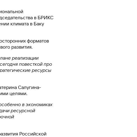
Ваш
персональный
циональной
брокер
едседательства в БРИКС
нии климата в Баку
Газпромбанк
Мобайл
Мобильный
госторонних форматов
оператор
вого развития.
лане реализации
 сегодня повесткой про
тратегические ресурсы
атерина Салугина-
ими целями.
особенно в экономиках
адачи ресурсной
рочной
развития Российской