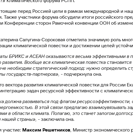
?» Климатического форума РСПП.
 стоящие перед Россией цели в рамках международной и на
и. Также участники форума обсудили итоги российского пр
сии Конференции сторон Рамочной конвенции ООН об измене
катерина Салугина-Сороковая отметила значимую роль мно
зации климатической повестки и достижении целей устойчи
ты БРИКС и АСЕАН оказываются весьма эффективными в п
 развития. Вообще вся климатическая повестка становится
юче необходим стратегический подход: нужно определить с
лы государств-партнеров», -
подчеркнула она.
го вектора развития климатической повестки для России Ек
интеграцию задач ресурсной эффективности с климатическ
ка должна развиваться под флагом ресурсоэффективности, 
нергоемкостью. В этой связи предлагаю взаимоувязывать з
ми в области климата. Полагаю, это станет залогом долгос
 нашей страны»,
- заключила
она.
и участие:
Максим Решетников
, Министр экономического 