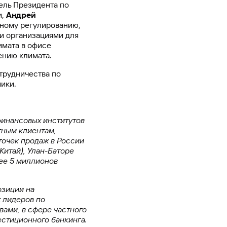
ель Президента по
и,
Андрей
дному регулированию,
и организациями для
имата в офисе
ению климата.
трудничества по
ики.
финансовых институтов
тным клиентам,
точек продаж в России
Китай), Улан-Баторе
лее 5 миллионов
озиции на
 лидеров по
вами, в сфере частного
естиционного банкинга.