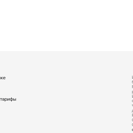
нке
 тарифы