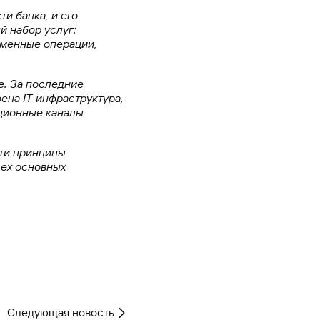
и банка, и его
 набор услуг:
бменные операции,
е. За последние
ена IT-инфраструктура,
ционные каналы
сти принципы
сех основных
Следующая новость