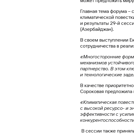
может предложить миру
#МЕГАИГРОК
Главная тема форума –
Инфраструктура и ГЧП
климатической повестк
и результаты 29-й сес
(Азербайджан).
Газпромбанк.Тех
Карьера в ИТ большого банка
В своем выступлении Е
сотрудничества в реали
Gazprom Pay
«Многосторонние форма
Платежи в одно касание
механизмов устойчивого
партнерство. В этом кл
и технологические заде
GorodPay
Приложение для пассажиров
В качестве приоритетно
Сороковая предложила 
«Климатическая повест
с высокой ресурсо- и э
эффективности с усилия
конкурентоспособности
В сессии также принял