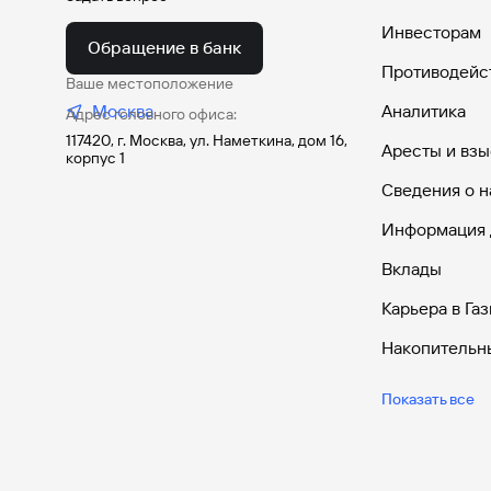
Инвесторам
Обращение в банк
Противодейс
Ваше местоположение
Москва
Аналитика
Адрес головного офиса:
117420, г. Москва, ул. Наметкина, дом 16,
Аресты и взы
корпус 1
Сведения о н
Информация 
Вклады
Карьера в Га
Накопительн
Дебетовые к
Показать все
Дебетовые к
Все накопите