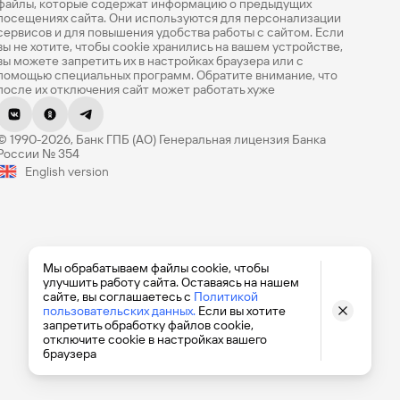
файлы, которые содержат информацию о предыдущих
посещениях сайта. Они используются для персонализации
сервисов и для повышения удобства работы с сайтом. Если
вы не хотите, чтобы сookie хранились на вашем устройстве,
вы можете запретить их в настройках браузера или с
помощью специальных программ. Обратите внимание, что
после их отключения сайт может работать хуже
Оцените эту страницу
© 1990-2026, Банк ГПБ (АО) Генеральная лицензия Банка
Насколько легко вам было найти нужную
России № 354
информацию? Оцените по 5-балльной шкале.
English version
Мы обрабатываем файлы cookie, чтобы
улучшить работу сайта. Оставаясь на нашем
сайте, вы соглашаетесь с
Политикой
пользовательских данных.
Если вы хотите
запретить обработку файлов cookie,
отключите cookie в настройках вашего
браузера