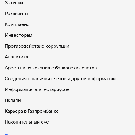
Закупки
Вклады
Реквизиты
Быстрый
поиск
Комплаенс
по
сайту
Инвесторам
Вклады
Противодействие коррупции
Аналитика
Аресты и взыскания с банковских счетов
Сведения о наличии счетов и другой информации
Информация для нотариусов
Вклады
Карьера в Газпромбанке
Накопительный счет
Дебетовые карты