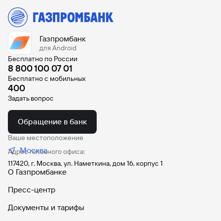
сайту
Вклады
Брокер-
Федеральный
обслуживания
клиент
закон №115-
юридических
Вклады
ФЗ
лиц
Дистанционные
Газпромбанк
сервисы
для Android
Как не
Документы
попасться
для
Бесплатно по России
8 800 100 07 01
мошенникам?
открытия
Стать
счета
Бесплатно с мобильных
клиентом
400
Газпромбанка
Помощь по
Задать вопрос
онлайн
действующему
Быстрый
кредиту
поиск
Обращение в банк
Открытый
по
API
Оформить
сайту
Ваше местоположение
курсов
страхование
Москва
валют и
Адрес головного офиса:
карты
Вклады
металлов
онлайн
117420, г. Москва, ул. Наметкина, дом 16, корпус 1
О Газпромбанке
Оператор
Пресс-центр
Быстрый
электронных
поиск
денежных
Документы и тарифы
по
средств
сайту