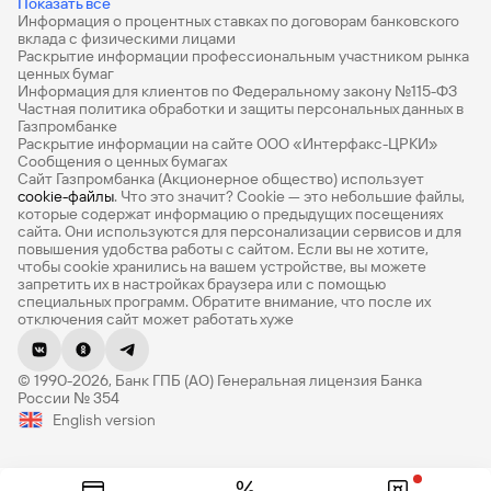
Показать все
Информация о процентных ставках по договорам банковского
Дебетовые карты с бесплатным обслуживанием
вклада с физическими лицами
Раскрытие информации профессиональным участником рынка
Все накопительные счета
ценных бумаг
Информация для клиентов по Федеральному закону №115-ФЗ
Банковские вклады на 3 месяца
Частная политика обработки и защиты персональных данных в
Газпромбанке
Раскрытие информации на сайте ООО «Интерфакс-ЦРКИ»
Вклады с высоким процентом
Сообщения о ценных бумагах
Сайт Газпромбанка (Акционерное общество) использует
Калькулятор вкладов
cookie-файлы
. Что это значит? Сookie — это небольшие файлы,
которые содержат информацию о предыдущих посещениях
Виртуальные карты
сайта. Они используются для персонализации сервисов и для
повышения удобства работы с сайтом. Если вы не хотите,
Премиум
чтобы сookie хранились на вашем устройстве, вы можете
запретить их в настройках браузера или с помощью
специальных программ. Обратите внимание, что после их
Private
отключения сайт может работать хуже
РКО
© 1990-2026, Банк ГПБ (АО) Генеральная лицензия Банка
ВЭД
России № 354
English version
Депозиты для бизнеса
Эквайринг