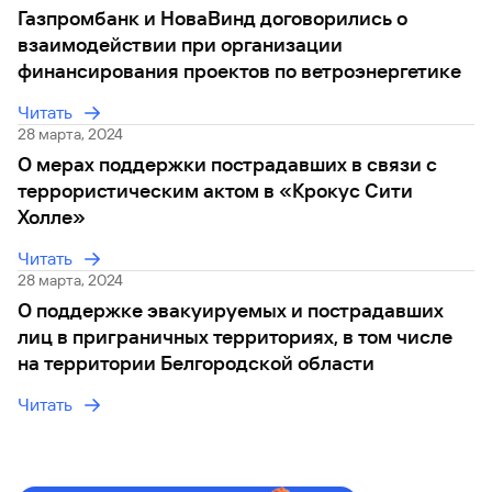
сайту
Вклады
Брокер-
Газпромбанк и НоваВинд договорились о
Федеральный
обслуживания
клиент
закон №115-
юридических
Вклады
взаимодействии при организации
ФЗ
лиц
финансирования проектов по ветроэнергетике
Дистанционные
сервисы
Как не
Документы
Читать
попасться
для
28 марта, 2024
мошенникам?
открытия
Стать
О мерах поддержки пострадавших в связи с
счета
клиентом
террористическим актом в «Крокус Сити
Газпромбанка
Помощь по
Холле»
онлайн
действующему
Быстрый
кредиту
Читать
поиск
Открытый
28 марта, 2024
по
API
Оформить
сайту
О поддержке эвакуируемых и пострадавших
курсов
страхование
лиц в приграничных территориях, в том числе
валют и
карты
Вклады
металлов
онлайн
на территории Белгородской области
Читать
Оператор
Быстрый
электронных
поиск
денежных
по
средств
сайту