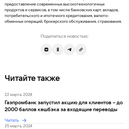
быть
специальные
сайту
сервисы
предоставление современных высокотехнологичных
по
Отчет о
инкассация
оплата
полезно
Отделения
Открыть
Отчет о
предложения
«Копии
продуктов и сервисов, в том числе банковских карт, вкладов,
сайту
кредитной
с Moniron
таможенных
банка
брокерский
кредитной
Кредитный
Gazprom
Вклады
документов»
потребительского и ипотечного кредитования, валюто-
истории
платежей
Часто
счет
истории
рейтинг
Pay
и «Справки»
Вклады
обменных операций, брокерского обслуживания, страхования.
Газпром
задаваемые
Онлайн-
Банкоматы
Бонус
вопросы
Станьте
касса 3 в 1 с
Брокерское
Кредитный
Отчет о
Интернет-
«Плюс»
Быстрый
партнером
эквайрингом
Поделиться новостью:
обслуживание
Быстрый
помощник
кредитной
банк
поиск
Калькулятор
Курсы
истории
поиск
по
Может
Информация
вкладов
валют
по
Инвестиционные
Мобильное
сайту
быть
для
Быстрый
сайту
Быстрый
продукты
Станьте
приложение
полезно
держателей
поиск
доверительного
поиск
Вклады
партнером
карт
по
Быстрый
Вклады
управления
по
115-ФЗ
сайту
GPB-
поиск
сайту
Партнерам
для
i-
по
Читайте также
Дополнительная
малого
Вклады
Налоговый
Trade
сайту
карта-стикер
Вклады
Информация
бизнеса
вычет
для
Вклады
партнеров
GorodPay
22 марта, 2024
Банки-
115-ФЗ
партнеры
Газпромбанк запустил акцию для клиентов – до
Быстрый
для
Открыть
поиск
2000 баллов кешбэка за входящие переводы
среднего
Быстрый
брокерский
Gazprom
бизнеса
по
поиск
счет
Pay
Читать
сайту
по
25 марта, 2024
Офисы