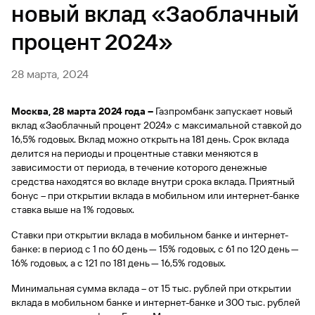
кэшбэком
юридических
«ГПБ
0₽
эквайринг
Вклады
Вклады
Вклады
Вклады
Вклады
Вклады
Вклады
Вклады
Вклады
Вклады
Вклады
Вклады
Вклады
Вклады
Вклады
Вклады
Вклады
Вклады
Вклады
Вклады
новый вклад «Заоблачный
счет
и операции
заимствования
наличными
Mir
Кредит
ипотека
Бонус
счет
услуги /
на рынке
рынке
Газпромбанке
Межбанковское
и тарифы
для
Облигации с
Вклады
Презентация
Депозиты
Бизнес-
лиц
Накопительные
Бизнес-
Быстрый
на авто
Supreme
наличными
Объявления
капитала
драгоценных
кредитование
регулятивных
Сравнить
Депозит с
Банковское
Информационно-
дополнительным
Накопительное
Кредиты
Конверсионные
До 14% годовых
Программа
для
карты
Онлайн»
Вклады
счета
Отделения
поиск
процент 2024»
Кредит
Депозит с
под залог
для клиентов
металлов
целей
Все
тарифы
плавающей
сопровождение
торговая
доходом
страхование
для
операции
Оплата
Лучшая
Быстрый
Корреспондентские
Кредитные
Вторичное
Сделки с
«Наследники»
Заявка на
Информация
инвесторов
и
счета
высокой
банка
по
авто
Интернет-
дебетовые
РКО
ставкой
Инвестиции
система «ГПБ-
жизни
бизнеса
частями
Быстрый
премиальная
поиск
счета
рейтинги
Кредит под
Карта с
жилье
недвижимостью
консультацию
Синдицированное
для
Спонсорские
Курс золота
ставкой
Накопительный
сайту
карты
Дилинг»
эквайринг
Мобильное
на
Расчетный
Зарплатные
поиск
карта
по
Банка
залог
программой
без ипотеки
Список
финансирование
Операции
нотариусов
программы в
ВЭД
Валютный
Субординированные
Брокерское
счет
28 марта, 2024
Нефинансовые
Профессиональный
приложение
Кредиты
терминале
счет
проекты
Быстрый
Рефинансирование кредита
по
Банкоматы
сайту
недвижимости
«Аэрофлот
Кредит на
ценных бумаг,
на
платежных
Подобрать
Овернайт
контроль
Срочный
облигации
Торговый-
Долевое
Цифровая
обслуживание
«Доходный»
Вклады
с выгодой от
Дополнительно
Ипотека для
услуги
участник рынка
Подобрать
Кредитные
для бизнеса
поиск
сайту
Бонус»
покупку
принятых на
валютном
системах
тариф
рынок
Усиленная
страхование
таможенная
500 000 ₽ в
эквайринг
Быстрый
маршрут
Документы
IT-
Страховые
Документарные
Противодействие
ценных бумаг
Газпромбанк Мобайл
карты
Вклады
по
год
нового
обслуживание
рынке
Московской
квалифицированная
жизни
гарантия
Москва, 28 марта 2024 года –
Касса
Банковское
платежа
Газпромбанк запускает новый
Премиум
Депозиты
поиск
Курсы
Кредит
специалистов
и
операции и
коррупции
Неснижаемый
Информационно-
Дисконтные
Торговое
Драгоценные
Социальный
Вклады
Кредит
сайту
Документы
Акции
Привилегии
автомобиля
Банковское
биржи
электронная
Сертификат
3 в 1
обслуживание
вклад «Заоблачный процент 2024» с максимальной ставкой до
Автокредит
по
валют
под
сервисные
торговое
Безопасность
Специальные
остаток
торговая
биржевые
Карта с
финансирование
металлы
счет
Отчетность
от
Меры
подпись
сопровождение
электронной
16,5% годовых. Вклад можно открыть на 181 день. Срок вклада
На
сайту
залог
продукты
Выплата
финансирование
Размещение
счета
система «ГПБ-
облигации
льготным
Программа
Банковское
Быстрый
Вклады
Инвестиции
Накопительный счет
СБП для
Кэшбэк
Рефинансирование
партнеров
Безопасность
поддержки
подписи
любые
делится на
периоды и
процентные ставки меняются в
Отделения
Рассчитать
авто
Кредит на
доходов
денежных
Может
Дилинг»
Фондовый
Контроль
периодом
долгосрочных
Все
Брокерское
сопровождение
поиск
на
ипотеки
цели
приема
Интеграционные
бизнеса
Все
Вклады
зависимости от периода, в течение которого денежные
расходов бизнеса
банка
События
покупку
по
средств
доход
рынок
быть
Банковская карта
до 120
сбережений
продукты
обслуживание
Быстрый
по
Инвестиции
курорте
Депозитарные
Инвестиционный
Сервис
платежей
решения
накопительные
Эквайринг
Автокредитование
средства находятся во вкладе внутри срока вклада. Приятный
Кредиты
Обратная
автомобиля
ценным
Московской
и
дней
Онлайн-
полезно
поиск
Быстрый
сайту
Дачный
«Газпром
услуги
банк
АУСН
Бизнес-
Онлайн-
счета
Кредитные
Бизнес-
Кредитная карта
С надежным
Рефинансирование
связь
бонус – при открытии вклада в мобильном или интернет-банке
с пробегом
бумагам
биржи
Эквайринг
оплата
оформить
Решения
по
поиск
Банкоматы
кредит
Поляна»
Внеофисное
Обратная
карты
Облигации
Host-
брокером
инкассация
Депозитарий
каникулы
карты
семейной ипотеки
ставка выше на 1% годовых.
для приема
таможенных
для
Информационно-
Вклады
Ипотека
сайту
по
Страхование
Эквайринг
хранение
связь
Драгоценные
Все
Газпромбанка
to-
Вклады
c Moniron
платежей
Счета и
Голосование
Онлайн
платежей
Рассчитать
торговая
онлайн-
Документы
сайту
Кредит
Сообщения
архивных
металлы
кредитные
host
Зарплатный
Ставки при открытии вклада в мобильном банке и интернет-
Рефинансирование
Кэшбэка
переводы
и
заявка на
Эквайринг
доход по
Программа
система «ГПБ-
Кредиты
Вклады
Финансирование
бизнеса
Быстрый
Курсы
Все
и тарифы
на
о ценных
документов
карты
Вклад
Услуги и
проект
Наши
кредитов
за
замещающие
Отделения
банке: в период с 1 по 60 день — 15% годовых, с 61 по 120 день —
открытие
Инвестиции
Индивидуальный
депозиту
поддержки
Дилинг»
и
Вклады
поиск
валют
ипотечные
мотоцикл
бумагах
Сервисы
«Новые
сервисы
вне времени
офисы
отели и
облигации
банка
счета
16% годовых, а с 121 по 181 день — 16,5% годовых.
инвестиционный
Транзит
Минсельхоза
гарантии
Интернет-
Для вашего
по
программы
Банковские
Система
Ещё
для
деньги»
Private
Услуги
билеты
Газпромбанк
счет
2.0
бизнеса
России
эквайринг
Рефинансирование
сейфы
сайту
быстрых
карты
бизнеса
Заявка на
Платежная
Быстрый
Banking
Минимальная сумма вклада – от 15 тыс. рублей при открытии
Все
на
Все программы
Электронный
Мобайл для
Партнерам
Отделения
Может
Вклады
под залог
Программа
Банкоматы
платежей
Сервисы
консультацию
система
поиск
тревел-
автокредитования
документооборот
бизнеса
вклада в мобильном банке и интернет-банке и 300 тыс. рублей
тарифы
Может
Вклад
Дистанционные
Вклады
Самым
банка
и счета
быть
поддержки
Вознаграждение
Может
Открытые
Премиальные
для
«Зонтичное»
«Газпромбанк»
Оплата
по