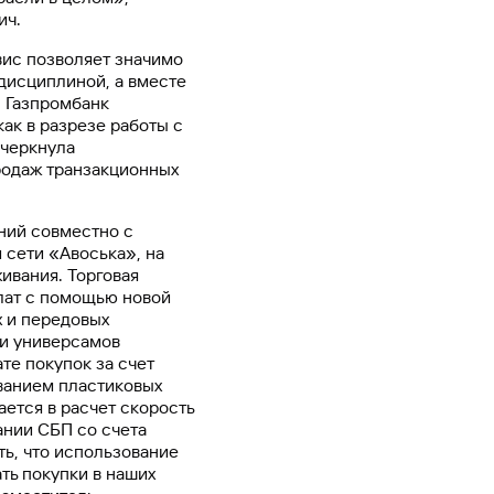
ич.
вис позволяет значимо
дисциплиной, а вместе
. Газпромбанк
ак в разрезе работы с
дчеркнула
родаж транзакционных
ний совместно с
 сети «Авоська», на
ивания. Торговая
плат с помощью новой
 и передовых
ти универсамов
те покупок за счет
ванием пластиковых
ается в расчет скорость
ании СБП со счета
ь, что использование
ть покупки в наших