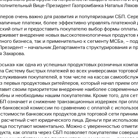
олнительный Вице-Президент Газпромбанка Наталья Ляхов
леров очень важно для развития и популяризации СБП. Сер
наличные платежи, более эффективно управлять платежной 
тский опыт и предоставить покупателю выбор формы оплаты
рживает внедрение новых высокотехнологичных продуктов к
пного бизнеса, так и применительно к сегменту МСБ», – по
резидент – начальник Департамента структурирования и п
я Захарова.
оська» как одна из успешных продуктовых розничных компа
а Систему быстрых платежей во всех универсамах торговой
бслуживания покупателей, в том числе на кассах самообслуж
з первых продуктовых ритейлеров, который начал прием о
ставит своим приоритетом внедрение наиболее современных
обны и необходимы нашим покупателям. Кроме того, для се
П означает и снижение транзакционных издержек при опла
и банковской комиссии по сравнению с оплатой с использо
е стоимости банковских продуктов для торговой сети приним
 расчетный счет юридического лица. Деньги при использов
ица поступают моментально. Можно с уверенностью отметит
дукта, как оплата через СБП позволяет покупателям соверша