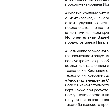
прокомментировала Исп
«Участие крупных ритей
снизить расходы на без
с тем – улучшить клиен
последовательно подде
клиентами из числа кру
Исполнительный Вице-П
продуктов Банка Наталь
«Сеть универсамов «Ав
Газпромбанком запустил
всех устройствах для о
компания стала одним и
технологии. Компания 
технологий, которые уд
«Авоська» внедрение СБ
более низкой стоимост
карт. Также при расчет
поступления средств на
покупателя на счет юрл
такого банковского про