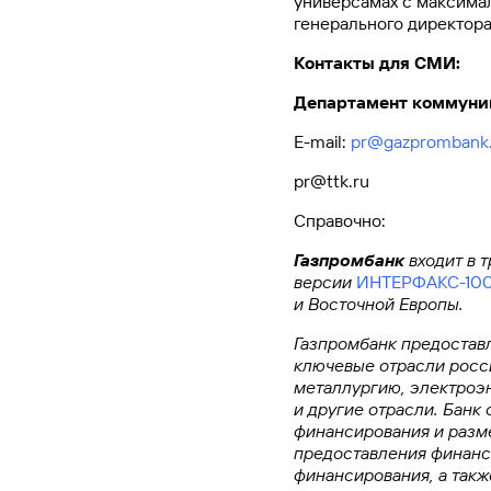
универсамах с максима
генерального директор
Контакты для СМИ:
Департамент коммуни
E-mail:
pr@gazprombank.
pr@ttk.ru
Справочно:
Газпромбанк
входит в 
версии
ИНТЕРФАКС-100.
и Восточной Европы.
Газпромбанк предостав
ключевые отрасли росс
металлургию, электроэн
и другие отрасли. Банк
финансирования и разм
предоставления финансо
финансирования, а такж