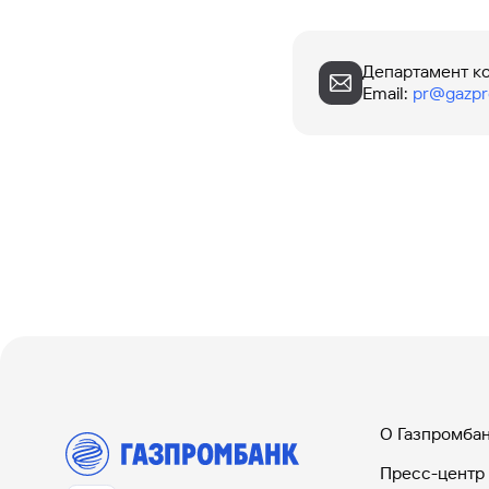
Департамент к
Email
:
pr@gazpr
О Газпромба
Пресс-центр