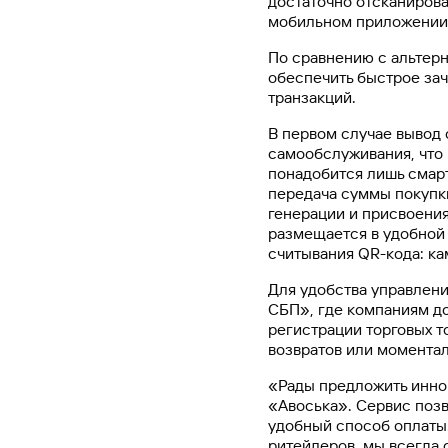
достаточно отсканирова
#МЕГАИГРОК
мобильном приложении 
Инфраструктура и ГЧП
По сравнению с альтер
обеспечить быстрое зач
транзакций.
Газпромбанк.Тех
Карьера в ИТ большого банка
В первом случае вывод 
самообслуживания, что 
понадобится лишь смарт
Gazprom Pay
передача суммы покупк
Платежи в одно касание
генерации и присвоени
размещается в удобной 
считывания QR-кода: к
GorodPay
Приложение для пассажиров
Для удобства управлен
СБП», где компаниям д
регистрации торговых т
возвратов или момента
«Рады предложить инно
«Авоська». Сервис позв
удобный способ оплаты.
ритейлеров, мы всегда 