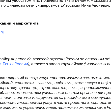
льным удобством и по привлекательным ценам», – сказала 
а по финансам сети универсамов «Авоська» Инна Авсиевич.
каций и маркетинга
ru
тройку лидеров банковской отрасли России по основным об
 Банки России
), а также в число крупнейших финансовых 
ляет широкий спектр услуг корпоративным и частным клиен
ийской экономики – газовую, нефтяную, химическую и нефт
ергетику, транспорт, строительство, связь, агропромышле
 обладает многолетним уникальным опытом организации про
ещения долговых инструментов на российском и междунаро
во-консультационных услуг в части проектного, корпоратив
е опытом по управлению инвестициями в компаниях как в Ро