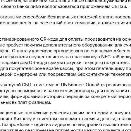
ть QR-код на обычной кассе или кассе самообслуживания и 
своего банка либо воспользоваться приложением СБПэй.
нативными способами безналичных платежей оплата посред
исление денег на расчетный счет компании, а также снизит
сгенерированного QR-кода для оплаты производится на ос
не требует покупки дополнительного оборудования: для сч
фон. Оплата у кассиров организована по сценарию «Кассов
и покупателя осуществляется на пластиковую NFC-табличк
я параметрам QR-кода суммы покупки текущего покупателя.
для покупателя зоне возле кассы, при этом плательщику п
амерой смартфона или посредством бесконтактной технолог
ия услугой СБП в системе «ГПБ Бизнес-Онлайн» реализова
оступны возможности заключения договора для получения 
очек, формирования истории операций за конкретный пери
льных выплат физлицам.
вационные платежные решения нашим партнерам и покупат
оляет бизнесу и клиентам экономить время и деньги, а так
 Газпромбанк – один из лидеров по внедрению высокотехно
оперативно реагируем на потребности каждого клиента и от