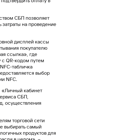
подтвердить оплату в
Ваш
персональный
брокер
ством СБП позволяет
ь затраты на проведение
Газпромбанк
Мобайл
Мобильный
новной дисплей кассы
оператор
итывания покупателю
ая ссылка», где
у с QR-кодом путем
 NFC-табличка
редоставляется выбор
ии NFC.
н «Личный кабинет
сервиса СБП,
од, осуществления
елям торговой сети
же выбирать самый
логичных продуктов для
расли в целом», –