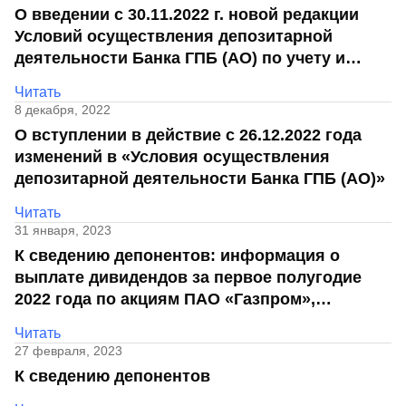
Отделения
специальные
сервисы
сайту
О введении с 30.11.2022 г. новой редакции
по
Отчет о
инкассация
оплата
полезно
банка
Открыть
Отчет о
предложения
«Копии
кредитной
с Moniron
сайту
таможенных
Условий осуществления депозитарной
брокерский
кредитной
Кредитный
Gazprom
Кредит
документов»
истории
платежей
Часто
счет
деятельности Банка ГПБ (АО) по учету и
истории
рейтинг
Pay
и «Справки»
Банкоматы
Кредит
Газпром
задаваемые
Онлайн-
хранению закладных
Бонус
вопросы
Станьте
касса 3 в 1 с
Читать
Брокерское
Кредитный
Отчет о
Интернет-
«Плюс»
Быстрый
партнером
эквайрингом
8 декабря, 2022
Курсы
обслуживание
помощник
кредитной
банк
Быстрый
поиск
Калькулятор
валют
О вступлении в действие с 26.12.2022 года
истории
поиск
по
Может
Информация
вкладов
по
изменений в «Условия осуществления
Инвестиционные
Мобильное
сайту
быть
для
Быстрый
сайту
продукты
Быстрый
Станьте
приложение
депозитарной деятельности Банка ГПБ (АО)»
полезно
держателей
поиск
доверительного
поиск
Кредит
партнером
карт
по
Быстрый
Кредит
управления
по
Читать
115-ФЗ
GPB-
сайту
поиск
сайту
Партнерам
для
31 января, 2023
i-
по
Дополнительная
малого
Налоговый
Кредит
Trade
К сведению депонентов: информация о
карта-стикер
сайту
Кредит
Информация
бизнеса
вычет
выплате дивидендов за первое полугодие
для
Кредит
партнеров
GorodPay
2022 года по акциям ПАО «Газпром»,
Банки-
115-ФЗ
партнеры
полученные по итогам конвертации
Быстрый
для
Читать
Открыть
депозитарных расписок
среднего
поиск
27 февраля, 2023
Быстрый
брокерский
Gazprom
бизнеса
по
поиск
счет
К сведению депонентов
Pay
сайту
по
Офисы